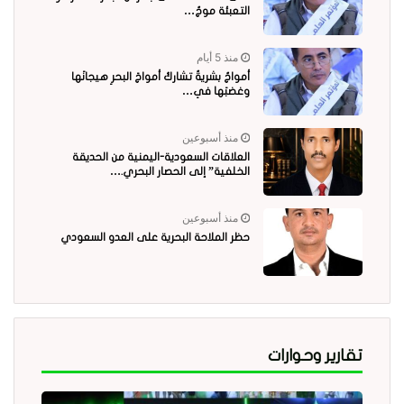
التعبئة موجٌ…
منذ 5 أيام
أمواجٌ بشريةٌ تشاركُ أمواجَ البحرِ هيجانَها
وغضبَها في…
منذ أسبوعين
العلاقات السعودية-اليمنية من الحديقة
الخلفية” إلى الحصار البحري.…
منذ أسبوعين
حظر الملاحة البحرية على العدو السعودي
تقارير وحوارات