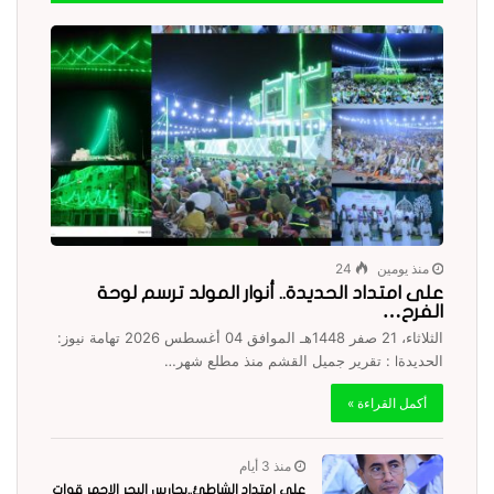
منذ يومين
24
على امتداد الحديدة.. أنوار المولد ترسم لوحة
الفرح…
الثلاثاء، 21 صفر 1448هـ الموافق 04 أغسطس 2026 تهامة نيوز:
الحديدةl : تقرير جميل القشم منذ مطلع شهر…
أكمل القراءة »
منذ 3 أيام
على امتداد الشاطئ..بحارس البحر الاحمر قوات