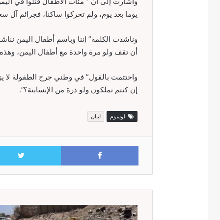
وأشارت إلى أن ” مئات الأطفال قتلوا في اليمن
يوما بعد يوم، ولم تحركوا ساكنا، فجرائم آل 
وناشدت الكلمة” إننا وباسم أطفال اليمن نناش
أن تقف ولو مرة واحدة مع أطفال اليمن، وهذه هي
واختتمت بالقول” في وطني جرح الطفولة لا ي
إن كنتم تملكون ولو ذرة من الإنساينة؟”.
الوسوم
لبنان
Facebook