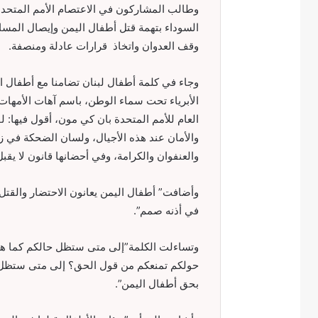
وطالب المشاركون في الاعتصام الأمم المتحدة
السوداء بتهمة قتل أطفال اليمن وإيصال المسا
وقف العدوان واتخاذ قرارات عادلة ومنصفة.
وجاء في كلمة أطفال لبنان تضامنا مع أطفال ا
الأبرياء تحت سماء الوطن، باسم آهات الأمهات 
العام للأمم المتحدة بان كي مون، أقول فيها: 
والأمان عند هذه الأجيال، ولسان الضحكة في ز
والعنفوان والكرامة، وفي أحضانها قانون لا يقبل 
وأضافت” أطفال اليمن يعانون الاحتضار والقتل
في أذنه صمم”.
وتساءلت الكلمة”إلى متى ستظل حالكم كما هي
حولكم تمنعكم من قول الحق؟ إلى متى ستظ
بحق أطفال اليمن”.