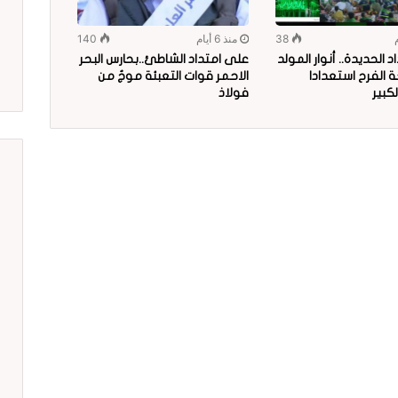
38
منذ 6 أيام
140
 الحديدة.. أنوار المولد
على امتداد الشاطئ..بحارس البحر
 الفرح استعدادا
الاحمر قوات التعبئة موجٌ من
لكبير
فولاذ