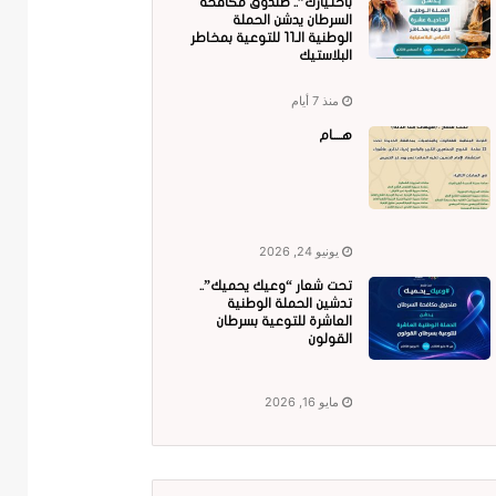
باختيارك”.. صندوق مكافحة
السرطان يدشن الحملة
الوطنية الـ11 للتوعية بمخاطر
البلاستيك
منذ 7 أيام
هــــام
يونيو 24, 2026
تحت شعار “وعيك يحميك”..
تدشين الحملة الوطنية
العاشرة للتوعية بسرطان
القولون
مايو 16, 2026