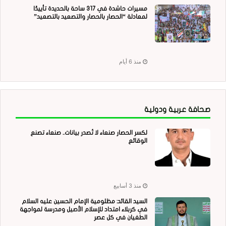
مسيرات حاشدة في 317 ساحة بالحديدة تأييدًا
لمعادلة “الحصار بالحصار والتصعيد بالتصعيد”
منذ 6 أيام
صحافة عربية ودولية
لكسر الحصار صنعاء لا تُصدر بيانات.. صنعاء تصنع
الوقائع
منذ 3 أسابيع
السيد القائد: مظلومية الإمام الحسين عليه السلام
في كربلاء امتداد للإسلام الأصيل ومدرسة لمواجهة
الطغيان في كل عصر