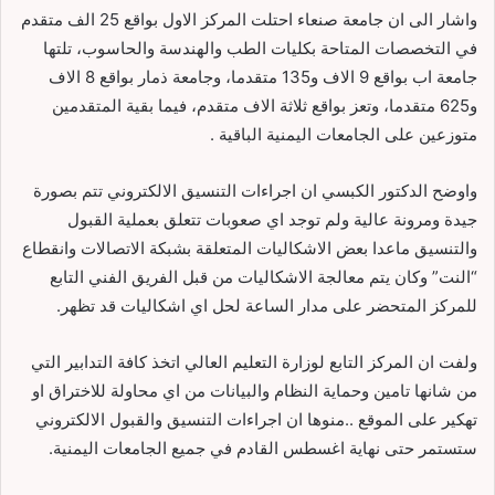
واشار الی ان جامعة صنعاء احتلت المركز الاول بواقع 25 الف متقدم
في التخصصات المتاحة بكليات الطب والهندسة والحاسوب، تلتها
جامعة اب بواقع 9 الاف و135 متقدما، وجامعة ذمار بواقع 8 الاف
و625 متقدما، وتعز بواقع ثلاثة الاف متقدم، فيما بقية المتقدمين
متوزعين علی الجامعات اليمنية الباقية .
واوضح الدكتور الكبسي ان اجراءات التنسيق الالكتروني تتم بصورة
جيدة ومرونة عالية ولم توجد اي صعوبات تتعلق بعملية القبول
والتنسيق ماعدا بعض الاشكاليات المتعلقة بشبكة الاتصالات وانقطاع
“النت” وكان يتم معالجة الاشكاليات من قبل الفريق الفني التابع
للمركز المتحضر علی مدار الساعة لحل اي اشكاليات قد تظهر.
ولفت ان المركز التابع لوزارة التعليم العالي اتخذ كافة التدابير التي
من شانها تامين وحماية النظام والبيانات من اي محاولة للاختراق او
تهكير على الموقع ..منوها ان اجراءات التنسيق والقبول الالكتروني
ستستمر حتى نهاية اغسطس القادم في جميع الجامعات اليمنية.