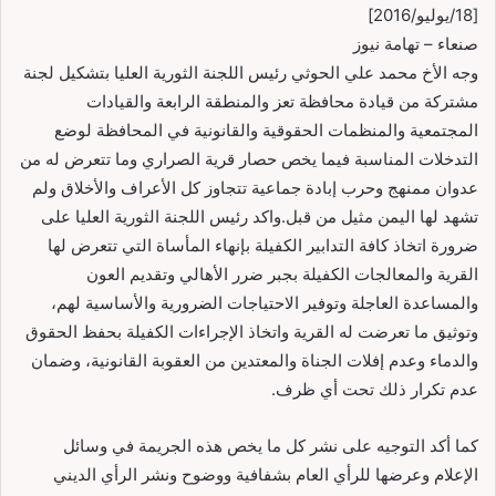
[18/يوليو/2016]
صنعاء – تهامة نيوز
وجه الأخ محمد علي الحوثي رئيس اللجنة الثورية العليا بتشكيل لجنة
مشتركة من قيادة محافظة تعز والمنطقة الرابعة والقيادات
المجتمعية والمنظمات الحقوقية والقانونية في المحافظة لوضع
التدخلات المناسبة فيما يخص حصار قرية الصراري وما تتعرض له من
عدوان ممنهج وحرب إبادة جماعية تتجاوز كل الأعراف والأخلاق ولم
تشهد لها اليمن مثيل من قبل.واكد رئيس اللجنة الثورية العليا على
ضرورة اتخاذ كافة التدابير الكفيلة بإنهاء المأساة التي تتعرض لها
القرية والمعالجات الكفيلة بجبر ضرر الأهالي وتقديم العون
والمساعدة العاجلة وتوفير الاحتياجات الضرورية والأساسية لهم،
وتوثيق ما تعرضت له القرية واتخاذ الإجراءات الكفيلة بحفظ الحقوق
والدماء وعدم إفلات الجناة والمعتدين من العقوبة القانونية، وضمان
عدم تكرار ذلك تحت أي ظرف.
كما أكد التوجيه على نشر كل ما يخص هذه الجريمة في وسائل
الإعلام وعرضها للرأي العام بشفافية ووضوح ونشر الرأي الديني