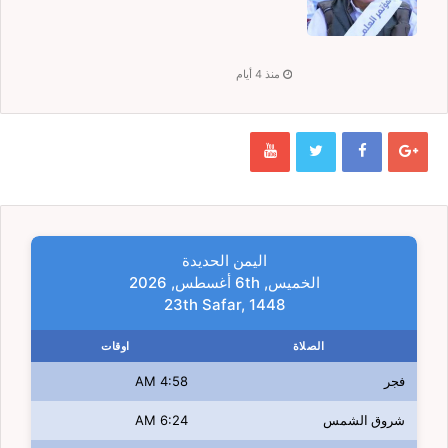
منذ 4 أيام
اليمن الحديدة
الخميس, 6th أغسطس, 2026
23th Safar, 1448
الصلاة
اوقات
فجر
4:58 AM
شروق الشمس
6:24 AM