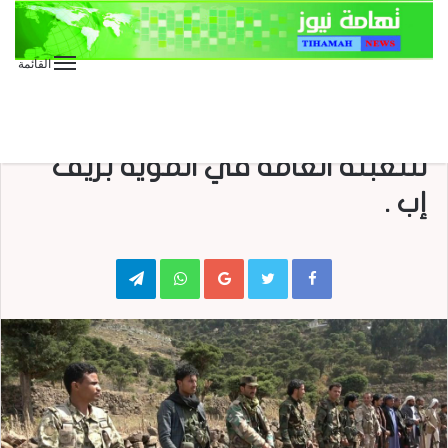
القائمة
الأخبار
الأخبار المحلية
الصور
صحافة
صحافة محلية
تدشين حملة أشداء على الكفار
للتعبئة العامة في المويه بريف
إب .
Telegram
WhatsApp
Google+