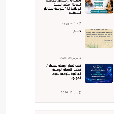
باختيارك”.. صندوق مكافحة
السرطان يدشن الحملة
الوطنية الـ11 للتوعية بمخاطر
البلاستيك
منذ أسبوع واحد
هــــام
يونيو 24, 2026
تحت شعار “وعيك يحميك”..
تدشين الحملة الوطنية
العاشرة للتوعية بسرطان
القولون
مايو 16, 2026