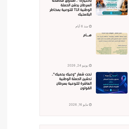
باختيارك”.. صندوق مكافحة
السرطان يدشن الحملة
الوطنية الـ11 للتوعية بمخاطر
البلاستيك
منذ 6 أيام
هــــام
يونيو 24, 2026
تحت شعار “وعيك يحميك”..
تدشين الحملة الوطنية
العاشرة للتوعية بسرطان
القولون
مايو 16, 2026