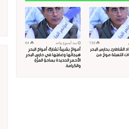
136
منذ أسبوع واحد
64
د الشاطئ..بحارس البحر
أمواجٌ بشريةٌ تشاركُ أمواجَ البحرِ
ات التعبئة موجٌ من
هيجانَها وغضبَها في حارسِ البحرِ
الأحمرِ الحديدة بساحةِ العزّةِ
والكرامة.