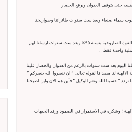
نفسه حتى يتوقف العدوان ويرفع الحصار
جوب سماء صنعاء وبعد ست سنوات طائراتنا وصواريخنا
في مثل هذا اليوم اعلن العسيري عن تدمير القوة الصاروخية بنسبة ٩٥% وبعد ست سنوات ارسلنا لهم
صلنا اليوم بعد ست سنوات بالرغم من العدوان والحصار علينا
الالهية لنا مصداقا لقوله تعالى ” ان تنصروا الله ينصركم ”
نردد ” حسبنا الله ونعم الوكيل ” فأين هم الان واين اصبحنا
الالهية ؛ وشكره في الاستمرار في الصمود ورفد الجبهات