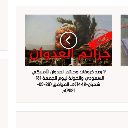
? رصد خروقات وجرائم العدوان الأمريكي
السعودي والخونة ليوم الجمعة (13-
شعبان-1442)هـ الموافق (26-03-
2021)م