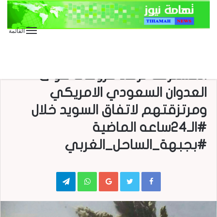
القائمة
Featured
الأخبار
الأخبار الخاصة
الأخبار المحلية
الصور
العدوان على اليمن
تقارير خاصه
صحافة
صحافة محلية
المشتركة ترصد خروقات قوى
العدوان السعودي الامريكي
ومرتزقتهم لاتفاق السويد خلال
#الـ24ساعه الماضية
#بجبهة_الساحل_الغربي
Telegram
WhatsApp
Google+