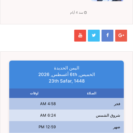
منذ 4 أيام
اليمن الحديدة
الخميس, 6th أغسطس, 2026
23th Safar, 1448
الصلاة
اوقات
فجر
4:58 AM
شروق الشمس
6:24 AM
ضهر
12:59 PM