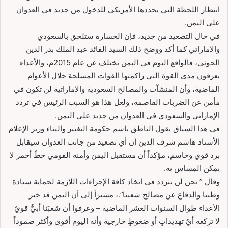
انتظار اللحظة التي يحددها الأمريكي للدخول من جديد في العدوان
على اليمن.
في حال التصعيد من جديد، فإن الخسارة ستلحق بالسعودي
والإماراتي كما أكد ووضح ذلك السيد القائد عبد الملك بدر الدين
الحوثي، فالواقع اليوم في اليمن يختلف عن عام 2015م، والأعداء
يعرفون مدى القوة التي راكمتها القوات المسلحة خلال الأعوام
الماضية، وأن المنشآت والمصالح السعودية والإماراتية لن تكون في
مأمن عن الضربات القاصمة، ولعل هذا هو السبب الرئيس في تردد
الإماراتي والسعودي في العدوان من جديد على اليمن.
في هذا السياق يقول الناطق باسم حكومة التغيير والبناء وزير الإعلام
الأستاذ هاشم شرف الدين إن أي تصعيد من جانب العدوان سيقابل
برد قوي وحاسم، مؤكداً أن مستقبل اليمن وأمنه القومي خطٌ أحمر لا
يمكن المساس به.
وقال ” نحن لن نتردد في اتخاذ كافة الإجراءات اللازمة لحماية سيادة
وطننا والدفاع عن مصالح شعبنا”.، مشيراً إلى أن اليمن قد خبر
الأعداء طوال السنوات العشر الماضية – وعرفوا أن شعبَنا أبيٌّ قويٌ
لا تركعه أيُ تهديداتٍ أو ضغوطٍ خارجية وأنه اليوم أقوى وأكثر صموداً