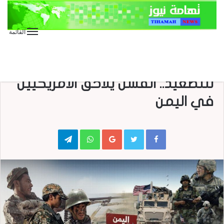
القائمة
الأخبار
تقارير وحوارات
صحافة
صحافة محلية
متابعات
واشنطن ترسل تعزيزات وتدفع
للتصعيد.. الفشل يلاحق الأمريكيين
في اليمن
Telegram
WhatsApp
Google+