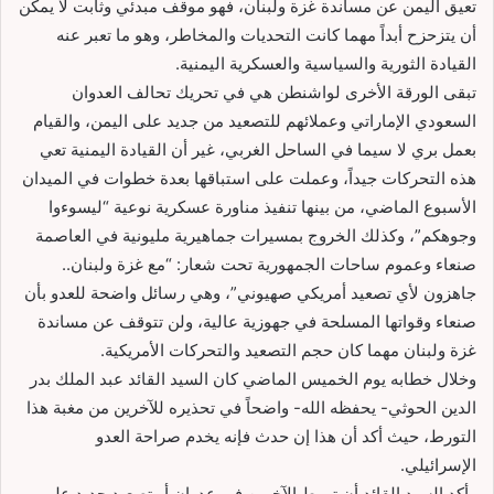
تعيق اليمن عن مساندة غزة ولبنان، فهو موقف مبدئي وثابت لا يمكن
أن يتزحزح أبداً مهما كانت التحديات والمخاطر، وهو ما تعبر عنه
القيادة الثورية والسياسية والعسكرية اليمنية.
تبقى الورقة الأخرى لواشنطن هي في تحريك تحالف العدوان
السعودي الإماراتي وعملائهم للتصعيد من جديد على اليمن، والقيام
بعمل بري لا سيما في الساحل الغربي، غير أن القيادة اليمنية تعي
هذه التحركات جيداً، وعملت على استباقها بعدة خطوات في الميدان
الأسبوع الماضي، من بينها تنفيذ مناورة عسكرية نوعية “ليسوءوا
وجوهكم”، وكذلك الخروج بمسيرات جماهيرية مليونية في العاصمة
صنعاء وعموم ساحات الجمهورية تحت شعار: “مع غزة ولبنان..
جاهزون لأي تصعيد أمريكي صهيوني”، وهي رسائل واضحة للعدو بأن
صنعاء وقواتها المسلحة في جهوزية عالية، ولن تتوقف عن مساندة
غزة ولبنان مهما كان حجم التصعيد والتحركات الأمريكية.
وخلال خطابه يوم الخميس الماضي كان السيد القائد عبد الملك بدر
الدين الحوثي- يحفظه الله- واضحاً في تحذيره للآخرين من مغبة هذا
التورط، حيث أكد أن هذا إن حدث فإنه يخدم صراحة العدو
الإسرائيلي.
وأكد السيد القائد أن تورط الآخرين في عدوان أو تصعيد جديد على