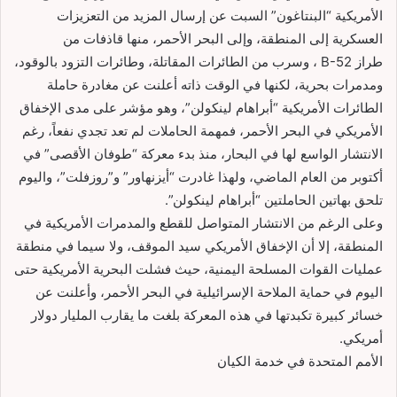
الأمريكية “البنتاغون” السبت عن إرسال المزيد من التعزيزات
العسكرية إلى المنطقة، وإلى البحر الأحمر، منها قاذفات من
طراز B-52 ، وسرب من الطائرات المقاتلة، وطائرات التزود بالوقود،
ومدمرات بحرية، لكنها في الوقت ذاته أعلنت عن مغادرة حاملة
الطائرات الأمريكية “أبراهام لينكولن”، وهو مؤشر على مدى الإخفاق
الأمريكي في البحر الأحمر، فمهمة الحاملات لم تعد تجدي نفعاً، رغم
الانتشار الواسع لها في البحار، منذ بدء معركة “طوفان الأقصى” في
أكتوبر من العام الماضي، ولهذا غادرت “أيزنهاور” و”روزفلت”، واليوم
تلحق بهاتين الحاملتين “أبراهام لينكولن”.
وعلى الرغم من الانتشار المتواصل للقطع والمدمرات الأمريكية في
المنطقة، إلا أن الإخفاق الأمريكي سيد الموقف، ولا سيما في منطقة
عمليات القوات المسلحة اليمنية، حيث فشلت البحرية الأمريكية حتى
اليوم في حماية الملاحة الإسرائيلية في البحر الأحمر، وأعلنت عن
خسائر كبيرة تكبدتها في هذه المعركة بلغت ما يقارب المليار دولار
أمريكي.
الأمم المتحدة في خدمة الكيان