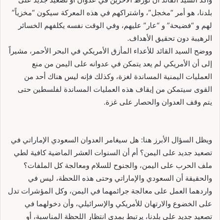
بلدنا، هو أمر “مخجل”، واشتراكهم في هذه المعركة سيكون “مخزياً”
لهم و “فضيحة” و “عار” عليهم، وفي الوقت نفسه يكلفهم الخسائر
الرهيبة دون تحقيق الأهداف.
ووضح السيد القائد للأعداء المأزق الأمريكي في البحر الأحمر، مشيراً
إلى أن الأمريكي لم يعد يتمكن في عدوانه على اليمن من منع
العمليات اليمنية المساندة لغزة، وكذلك فإنه ليس هناك أحد من
القوى سيتمكن من إيقاف هذه العمليات المساندة لفلسطين حتى
يتم وقف العدوان والحصار على غزة.
ويظل السؤال الأبرز هنا: هل سيغامر العدوان السعودي الإماراتي في
تصعيد جديد على اليمن؟ أم أن السنوات العشر الماضية كافية لطي
ملف الحرب على اليمن، والجنوح للسلام ومعالجة كل الملفات؟
والحقيقة أن السعودي والإماراتي وحتى هذه اللحظة، ليس في
واردهما العمل على معالجة جرائمهما في اليمن، وكل المؤشرات تدل
على الخضوع والارتهان للأمريكي والإسرائيلي، وأن دخولهما في
تصعيد جديد على بلدنا، يرتبط بمدى انتظار اللحظة المناسبة، أو