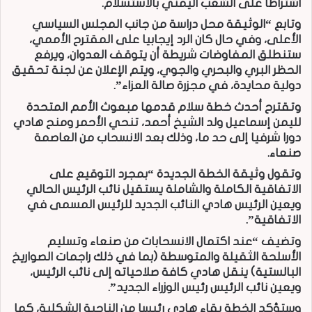
اشتراطا على الشعب اليمني بالاستسلام.
وتابع “الوثيقة محل دراسة من جانب المجلس السياسي
الأعلى، وفي حال كان الرد إيجابيا على المقترح الأممي،
ستنطلق المفاوضات شريطة أن يتوقف العدوان، ويرفع
الحظر البري والبحري والجوي، ويتم الإعلان عن لجنة تحقيق
دولية محايدة، في مجزرة صالة العزاء”.
وتقترح أحدث خطة سلام قدمها مبعوث الأمم المتحدة
لليمن إسماعيل ولد الشيخ أحمد، تنحي الأحمر ومنح هادي
دورا شرفيا إلى حد ما، وذلك بعد الانسحاب من العاصمة
صنعاء.
وتقول وثيقة الخطة الجديدة “بمجرد التوقيع على
الاتفاقية الكاملة والشاملة يستقيل نائب الرئيس الحالي
ويعين الرئيس هادي النائب الجديد للرئيس المسمى في
الاتفاقية”.
وتضيف “عند اكتمال الانسحابات من صنعاء وتسليم
الأسلحة الثقيلة والمتوسطة (بما في ذلك راجمات الصواريخ
البالستية) ينقل هادي كافة صلاحياته إلى نائب الرئيس،
ويعين نائب الرئيس رئيس الوزراء الجديد”.
وستؤكد الخطة بقاء هادي رئيسا من الناحية الشكلية، كما