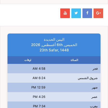
اليمن الحديدة
الخميس, 6th أغسطس, 2026
23th Safar, 1448
الصلاة
اوقات
فجر
4:58 AM
شروق الشمس
6:24 AM
ضهر
12:59 PM
عصر
4:26 PM
مغرب
7:34 PM