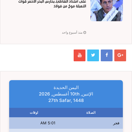
على امتداد الشاطئ..بحارس البحر الاحمر قوات
التعبئة موجٌ من فولاذ
منذ أسبوع واحد
اليمن الحديدة
الإثنين, 10th أغسطس, 2026
27th Safar, 1448
الصلاة
اوقات
فجر
5:01 AM