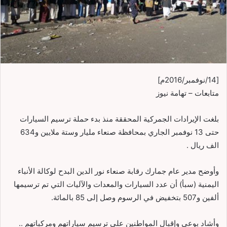
[14/نوفمبر/2016م]
متابعات – تهامة نيوز
بلغت الإيرادات الجمركية المحققة منذ بدء حملة ترسيم السيارات
حتى 13 نوفمبر الجاري بمحافظة صنعاء مليار وستة ملايين و634
الف ريال .
وأوضح مدير عام جمارك رقابة صنعاء نور الدين البدح لوكالة الأنباء
اليمنية (سبأ) أن عدد السيارات والمعدات والآليات التي تم ترسيمها
ألفين و507 بتخفيض في الرسوم وصل إلى 85 بالمائة.
وأشاد بوعي وإقبال المواطنين على ترسيم سياراتهم ومركباتهم ..