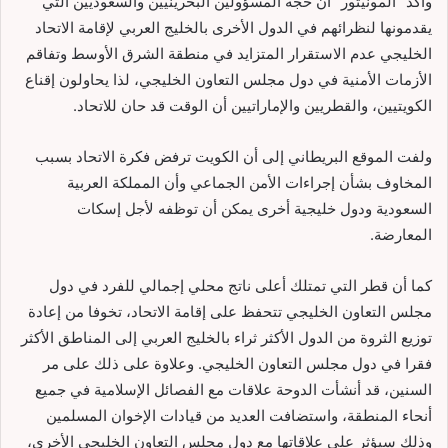
وأكد “المونيتور” أن حجة المسؤولين البحرينيين والسعوديين التي
يقدمونها لنظرائهم في الدول الأخرى بالخليج العربي لإقامة الاتحاد
الخليجي عدم الاستقرار المتزايد في منطقة الشرق الأوسط وتفاقم
الأزمات الأمنية في دول مجلس التعاون الخليجي، لذا يحاولون إقناع
الكويتيين، والقطريين والإماراتيين أن الوقت قد حان للاتحاد.
ولفت الموقع البريطاني إلى أن الكويت ترفض فكرة الاتحاد بسبب
المخاوف بشأن إجراءات الأمن الجماعي وأن المملكة العربية
السعودية ودول خليجية أخرى يمكن أن توظفه لأجل إسكات
المعارضة.
كما أن قطر التي تمتلك أعلى ناتج محلي إجمالي للفرد في دول
مجلس التعاون الخليجي تتحفظ على إقامة الاتحاد، تخوفا من إعادة
توزيع الثروة من الدول الأكثر ثراء بالخليج العربي إلى المناطق الأكثر
فقرا في دول مجلس التعاون الخليجي. وعلاوة على ذلك على مر
السنين، قد أنشأت الدوحة علاقات مع الفصائل الإسلامية في جميع
أنحاء المنطقة، واستضافت العديد من قيادات الإخوان المسلمين
وذلك سيؤثر على علاقاتها مع دول مجلس التعاون الخليجي الأخرى،