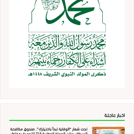
اخبار عاجلة
تحت شعار “الوقاية تبدأ باختيارك”.. صندوق مكافحة
السرطان يدشن الحملة الوطنية الـ11 للتوعية بمخاطر