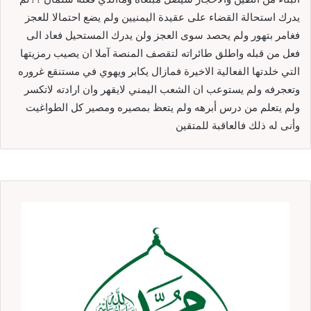
يدرك استحالة القضاء على عقيدة اليمنيين ولم يضع احتمالا للعجز
فغامر بتهور ولم يحصد سوى العجز ولن يدرك المستحيل فعاد الى
فعل من قبله واطلق طائراته لتقصف المنصة آملا ان يصيب رمزيتها
التي خلدتها الفعالية الاخيرة فمازال يكابر ويهوي في مستنقع غروره
وتعجرفه ولم يستوعب ان الشعب اليمني لايقهر وان ارادته لاتكسر
ولم يتعلم من درس أبرهه ولم يتعظ بمصيره ومصير كل الطواغيت
وأنى له ذلك فالعاقبة للمتقين