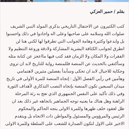
بقلم / حمير العزكي
كتب الكثيرون عن الاحتفال التاريخي بذكرى المولد النبي الشريف
صلوات الله وسلامه على صاحبها وعلى اله واجادوا في ذلك واحسنوا
بل وابدعوا وكثيرة وهامة الجوانب التي تطرقوا لها لكني هنا لن
اتطرق لجوانب الكثافة البشرية المشاركة ولادقة وروعة التنظيم ولا
الفقرات ولا المكان ولا الزمان فقد كتب فيها مااعجز عن كتابة مثله
وسأكتفي بالحديث عن المنصة فللمنصة رواية للتاريخ لابد ان تروى
وحكاية للاجيال لابد ان تحكى وسأبدأ بفصلين مثيرين لاهتمامي
وهآمين في رأيي الفصل الأول : إتجاه المنصة للمرة الأولى في تاريخ
ميدان السبعين تكون المنصة بإتجاه النصب التذكاري لأهداف الثورة
وفي ذلك تأكيد على النفس الجمهوري الذي تعج به رئة المرحلة
الراهنة وهل هناك ما يعنيه توجه الجماهير باتجاهه غير ذلك بعد ان
ظل لعقود خلف ظهرها وللمرة الاولى يتجه الحاكم والمحكوم
الرئيس والمرؤوس والمسئول والمواطن ذات الاتجاه بل ويتقدم
الاخير على الاول لتكون الصدارة للشعب على السلطة وللمرة الاولى