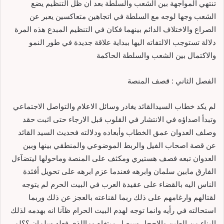
تنتهي المواجهة بين الشعب والسلطة بعد ان ظل التنظيم يضع
الشعب وجها لوجه مع السلطة في اتجاهين متعاكسين يعبر عن
الصراع والاختلاف الدائم بينهما فكان في التنظيم المبدع هذه المرة
دلالة تستوجب الالتفاته اليها ببداية علاقة جديدة في طور النمو
والاكتمال بين الشعب والسلطة الحاكمة
الفصل الثاني : قصف المنصة
لم يكد خطاب السيدالقائد يغادر وسائل الاعلام والتواصل الاجتماعي
وتبدأ اصداؤه في الانتشار في القلوب قبل الارجاء حتى اثبت حقد
وصلف العدوان عمق الخطاب وأبعاده ودلالته فحديث السيد القائد
عن قصة اصحاب الفيل والربط الموضوعي والمنطقي بينها وبين
العدوان تبعه فصف هستيري ومكثف على المنصة وماحولها ليتضآءل
الفارق مابين سلمان وابرهه فعندما عزم ابرهه على تحويل أفئدة
الناس اليه بالقضاء على عقيدة العرب في البيت الحرم لم يتوجه
لقتالهم وارغامهم على ذلك ربما لقناعته بالعجز عن ذلك وربما
استحالته في رأيه وانما توجه لهدم البيت الحرام ظآنا انه بهدمه لذلك
البناء من الطين والاحجار سيصل مبتغاه وماالذي فعله سلمان ؟؟لم