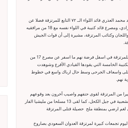
وطبقا لمصادر عسكرية فقد اصيب اليوم العميد محمد العذري قائد اللواء الــ ٧٢ التابع للمرتزقة فضلا عن
مصرع القائد الميداني علوان محمد مسفر الجرادي، ومصرع قائد كتيبة في اللواء نفسه مع 18 من مرافقيه
لجيش واللجان وكتائب المرتزقة، مشيرة إلى أن قوات الجيش
ة.
واستهدفت القوة الصاروخية والمدفعية تجمعا للمرتزقة في اسفل فرضة نهم ما اسفر عن مصرع 17 من
م من افراد الكتيبة الخامسة التي يقودها القيادي الأقرع وشوهدت
لقتلى واسعاف الجرحى وسط حال ارباك واسع في خطوط
ة نهم.
يرا من المرتزقة لقوى حتفهم واصيب آخرون بعد وقوعهم
في كمين محكم نصبه ابطال الجيش واللجان الشعبية في جبل الكحل، كما لقى 13 مسلحا من مليشيا الفار
 لغم ارضي بمنطقة ملح حصيلة قتلى المرتزقة
يوم تجمعات كبيرة لمرتزقة العدوان السعودي بصاروخ