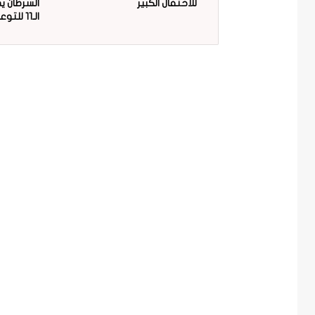
للاحتفال الكبير
السرطان ي
الـ11 للتوعية بمخاطر البلاستيك