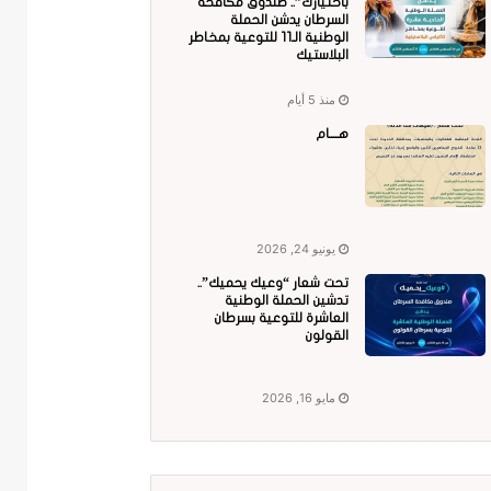
باختيارك”.. صندوق مكافحة
السرطان يدشن الحملة
الوطنية الـ11 للتوعية بمخاطر
البلاستيك
منذ 5 أيام
هــــام
يونيو 24, 2026
تحت شعار “وعيك يحميك”..
تدشين الحملة الوطنية
العاشرة للتوعية بسرطان
القولون
مايو 16, 2026