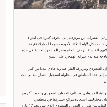
اراتي العشرات من مرتزقته إلى محرقة كبيرة في اطراف
كانت خلال لأيام الثلاثة الأخيرة مسرحا لمعارك عنيفة
اتهم الفاشلة الزحف باتجاه بعض المناطق الجبلية في هذه
ادحة منذ بدء عدوانه الهمجي على اليمن.
 السعودي ومرتزقة الفار عبد ربه هادي عددا من كبار
رية إلى هذه المناطق في محاولة لتسجيل انتصار ميداني بات
ل.
 من المليشيا الموالية للفار هادي وتحالف العدوان السعودي واصيب آخرون
جان محاولتهم استعادة مواقع خسروها في منطقتي
المدفون وجبل القتب، وسط اسناد جوي كثيف للغابة من طيران العدوان السعودي الذي شن نحو 17 غارة