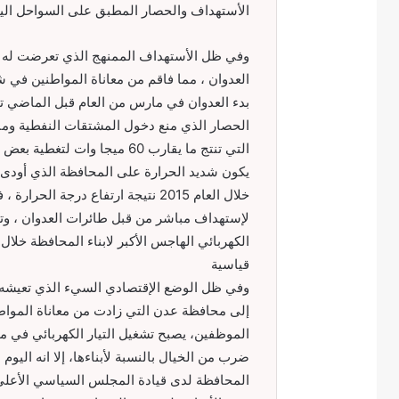
الأستهداف والحصار المطبق على السواحل اليم
وفي ظل الأستهداف الممنهج الذي تعرضت له البن
العدوان ، مما فاقم من معاناة المواطنين في 
بدء العدوان في مارس من العام قبل الماضي ت
الحصار الذي منع دخول المشتقات النفطية ومن
التي تنتج ما يقارب 60 ميجا و
يكون شديد الحرارة على المحافظة الذي أودى 
خلال العام 2015 نتيجة ارتفاع درجة
لإستهداف مباشر من قبل طائرات العدوان ، وتلف
الكهربائي الهاجس الأكبر لابناء المحافظة خلا
قياسية
وفي ظل الوضع الإقتصادي السيء الذي تعيشه ال
إلى محافظة عدن التي زادت من معاناة المواط
الموظفين، يصبح تشغيل التيار الكهربائي في 
ضرب من الخيال بالنسبة لأبناءها، إلا انه اليوم
المحافظة لدى قيادة المجلس السياسي الأعلى 