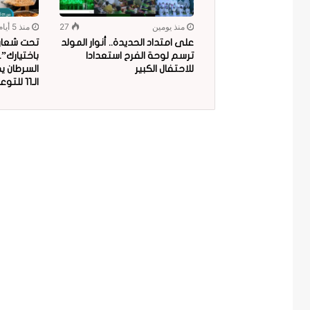
منذ يومين
27
منذ 5 أيام
على امتداد الحديدة.. أنوار المولد
تحت شعار “
ترسم لوحة الفرح استعدادا
باختيارك”
للاحتفال الكبير
السرطان ي
الـ11 للتوعية بمخاطر البلاستيك