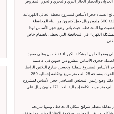
العدوان والحصار الجائر البري والبحري والجوي المفروض
ح الصماد حجر الأساس لمشروع محطة الحالي الكهربائية
الرئيسية بمحول قدرة 63 ميجا فولت امبير بتكلفة 600 مليون ريال جعل كثيرون من ابناء المحافظة
حضيت بها المحافظة، حيث يآتي وضع حجر الأساس لهذا
لمشكلة الكهرباء في المحافظة التي تحظى باهتمام خاص
طني.
على وضع الحلول لمشكلة الكهرباء فقط ، بل وعلى صعيد
س الصماد حجري الأساس لمشروعين حيوين في عاصمة
ر الأساس لمشروع سفلتة وتحسين شارع الثلاثين الرابط
بين شارعي القدس والمطار الواقعين بمديرية الحوك بمساحة 28 الف متر مربع وبتكلفة إجمالية 250
لى ذلك وضع رئيس المجلس السياسي حجر الأساس لمشروع
سفلتة وتحسين شارع24 وتفرعاته بمساحة 35 الف متر مربع بتكلفة إجمالية بلغت 171 مليون ريال على
قم معاناة معظم شرائح سكان المحافظ ، ومنها شريحة
مشاكلها من قبل المجلس وحكومة الإنقاذ الوطني بما يخفف