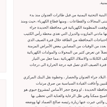
نية.
ية التحتية اليمنية من قبل طائرات العدوان منذ بدء
شتى المجالات والقطاعات ، ومنها قطاع الكهرباء ،حيث ومنذ
وقفت المنظومة الكهربائية في محافظة الحديدة جراء
ها مادتي المازوت والديزل التي تغذي محطة رأس الكثيب
ات لتغطية بعض احتياجات المحافظة من الطاقة خلال فترة الصيف الذي
بعدد من الوفيات من المصابين ببعض الأمراض المزمنة
 الحرارة ، فضلآ عن تعرض كثير من المحولات والمولدات الكهربائية
 الكابلات والاسلاك الكهربائية ،مما جعل من التيار
ل فترة الصيف الذي تصل فيه درجة الحرارة الى درجات
بلاد جراء العدوان والحصار ، وخطوة نقل البنك المركزي
نيين وأعاقت القيادة السياسية من صرق مرتبات
محافظة الحديدة ، او وضح حجر الأساس لمشروع حيوي هو
 اصبح ممكنآ وفي ظل الرعاية والعناية التي تحظى بها
والتي عبرت عنها زيارة رئيسه صالح الصماد لها ووضعه