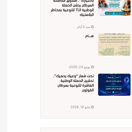
باختيارك”.. صندوق مكافحة
السرطان يدشن الحملة
الوطنية الـ11 للتوعية بمخاطر
البلاستيك
منذ 5 أيام
هــــام
يونيو 24, 2026
تحت شعار “وعيك يحميك”..
تدشين الحملة الوطنية
العاشرة للتوعية بسرطان
القولون
مايو 16, 2026