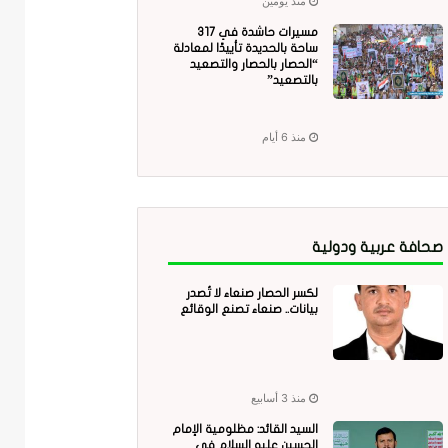
منذ يومين
مسيرات حاشدة في 317
ساحة بالحديدة تأييدًا لمعادلة
“الحصار بالحصار والتصعيد
بالتصعيد”
منذ 6 أيام
صحافة عربية ودولية
لكسر الحصار صنعاء لا تُصدر
بيانات.. صنعاء تصنع الوقائع
منذ 3 أسابيع
السيد القائد: مظلومية الإمام
الحسين عليه السلام في