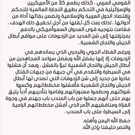
القومي العربي ، كذلك يطمع كلاً من الأمريكيين
والإسرائيلية في التحكم بطريق التجارة العالمية للتحكم
بإقتصاد الدول العربية والإسلامية وتضمن بقائها أداة من
أدواتها ، لذلك رمت كل ثقلها من أجل تحقيق ذلك الهدف ،
فقامت بتوجيه قوى العدوان السعوأمريكي بالدفع
بمرتزقتها إلى شن العديد من الزحوفات على مواقع أبطال
الجيش واللجان الشعبية ،
وبرغم الغطاء الجوي والبحري الذي يساندهم في
الزحوفات إلا إنها بفضل الله وبفضل سواعد المجاهدين من
أبطال الجيش واللجان الشعبية تبؤ بالفشل ، وبعد أن فشلوا
في السيطرة والتقدم في أي جبهة من جبهات القتال
عادوا من جديد إلى شن الزحوفات التي تصدى لها أبطال
الجيش واللجان الشعبية فأفشلوا مخططاتهم وكسروا
شوكتهم وحطموا معنوياتهم وقاموا بتأديبهم أدباً يليق
بهم حتى أنهم جعلوا من باب المندب باب جهنم في وجوة
الغزاة ومنافقيهم الأمر الذي أفشل مخططاتهم الرامية
إلى السيطرة على باب المندب .
حفظ الله اليمن وأهله.
والنصر حليفنا بإذن الله.