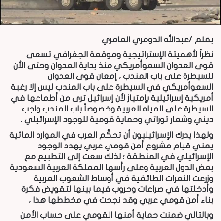
بقلم /عبدالله الدومري العامري
نظراً لأهميتة الإستراتيجية وموقعة الجغرافي تسعى
قوى العدوان السعوأمريكي منذ بداية العدوان وحتى الأن
للسيطرة على باب المندب ، إمعان قوى العدوان
السعوأمريكي في السيطرة على باب المندب ليس إلا رغبة
أمريكية إسرائيلية بإمتياز لأن إسرائيل ترى من أطماعها في
السيطرة على المياه العربية وخصوصاً باب المندب واجب
ديني وشعار توراتي وحماية قومية للوجود الإسرائيلي .
ولهذا يدرك الإسرائيليون أن تحكَّم العرب في الموارد المائية
يعني قيام مشروع أمن قومي عربي يهدد الوجود
الإسرائيلي في المنطقة ؛ لذلك سعت إلى التطبيع مع
بعض الدول العربية وعلى رأسها المملكة العربية السعودية
وزرعت النعرات الطائفية في أوساط الشعوب العربية
وأدخلتها في صراعات وحروب فيما بينها لتقويض فكرة
بناء أمن قومي عربي وقد نجحت في مخططها هذا ،
وبالتالي ضمنت حماية أمنها القومي على حساب الأمن