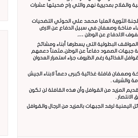
ة والفلاح بمديرية نهم والتي راح ضحيتها عشرات
لجنة الثورية العليا محمد علي الحوثي التضحيات
هاء مناخة وصعفان في سبيل الدفاع عن اﻻرض
فوف الالدفاع عن الوطن ….
لمواقف البطولية التى يسطرها أبناء ومشائخ
 جبهات الصمود دفاعآ عن الوطن..مثمنآ دعمهم
وافل الغذائية رغم الظروف جراء استمرار العدوان
خة وصعفان قافلة غذائية كبرى دعمآ ﻻبناء الجيش
مة والشرف .
قديم المزيد من القوافل وأن هذه القافلة لن تكون
لانتصار .
اليمنية لرفد الجبهات بالمزيد من الرجال والقوافل