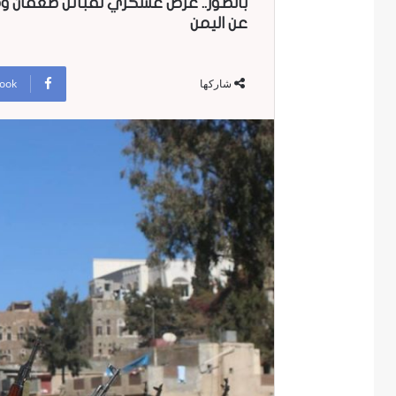
بالصور.. عرض عسكري لقبائل صعفان وم
عن اليمن
ook
شاركها