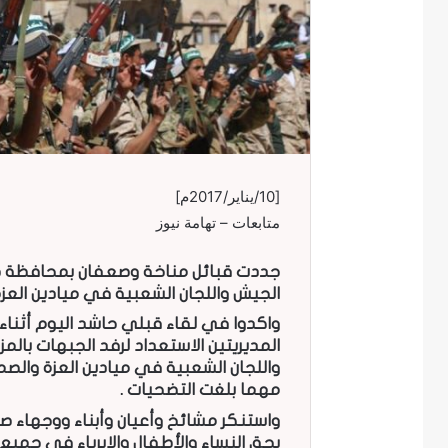
[10/يناير/2017م]
متابعات – تهامة نيوز
جددت قبائل مناخة وصعفان بمحافظة صن
الجيش واللجان الشعبية في ميادين العزة 
واكدوا في لقاء قبلي حاشد اليوم أثناء
المديريتين اﻻستعداد لرفد الجبهات بالم
واللجان الشعبية في ميادين العزة والص
مهما بلغت التضحيات .
واستنكر مشائخ وأعيان وأبناء ووجهاء صع
بحق النساء والأطفال والابرياء في جمي