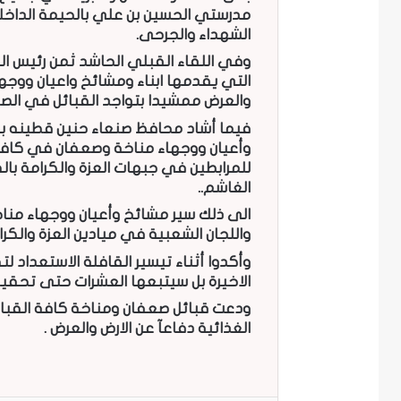
مدرستي الحسين بن علي بالحيمة الداخلي
الشهداء والجرحى.
وفي اللقاء القبلي الحاشد ثمن رئيس ال
التي يقدمها ابناء ومشائخ واعيان ووج
والعرض ممشيدا بتواجد القبائل في الص
فيما أشاد محافظ صنعاء حنين قطينه با
وأعيان ووجهاء مناخة وصعفان في كافة
للمرابطين في جبهات العزة والكرامة بالق
الغاشم..
الى ذلك سير مشائخ وأعيان ووجهاء منا
واللجان الشعبية في ميادين العزة والكرا
وأكدوا أثناء تيسير القافلة اﻻستعداد لت
اﻻخيرة بل سيتبعها العشرات حتى تحقيق ا
ودعت قبائل صعفان ومناخة كافة القبائل 
الغذائية دفاعآ عن اﻻرض والعرض .