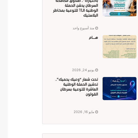
باختيارك”.. صندوق مكافحة
السرطان يدشن الحملة
الوطنية الـ11 للتوعية بمخاطر
البلاستيك
منذ أسبوع واحد
هــــام
يونيو 24, 2026
تحت شعار “وعيك يحميك”..
تدشين الحملة الوطنية
العاشرة للتوعية بسرطان
القولون
مايو 16, 2026