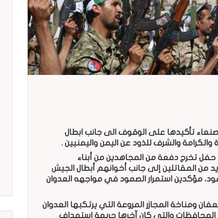
عاء تأكيدها على الوقوف الى جانب ابطال
والكرامة والشرف للذود عن اليمن واليمنيين .
 حفل تخرج دفعة من المجاهدين من أبناء
زيد من المقاتلين إلى جانب أخوانهم أبطال الجيش
مود، مؤكدين استمرار الصمود في مواجهه العدوان
فان ومناخة المجازر المروعة التي يرتكبها العدوان
ع المحافظات والتي كان آخرها جريمة استهداف