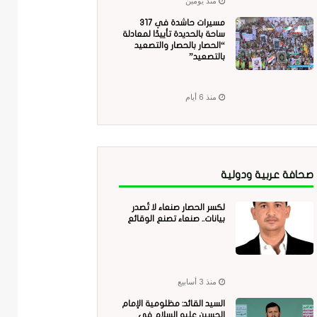
منذ يومين
مسيرات حاشدة في 317
ساحة بالحديدة تأييدًا لمعادلة
“الحصار بالحصار والتصعيد
بالتصعيد”
منذ 6 أيام
صحافة عربية ودولية
لكسر الحصار صنعاء لا تُصدر
بيانات.. صنعاء تصنع الوقائع
منذ 3 أسابيع
السيد القائد: مظلومية الإمام
الحسين عليه السلام في