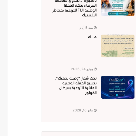
باختيارك”.. صندوق مكافحة
السرطان يدشن الحملة
الوطنية الـ11 للتوعية بمخاطر
البلاستيك
منذ 5 أيام
هــــام
يونيو 24, 2026
تحت شعار “وعيك يحميك”..
تدشين الحملة الوطنية
العاشرة للتوعية بسرطان
القولون
مايو 16, 2026