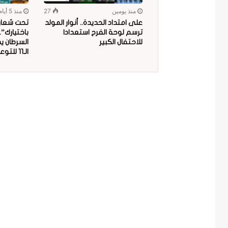
منذ يومين
27
منذ 5 أيام
على امتداد الحديدة.. أنوار المولد
تحت شعار “
ترسم لوحة الفرح استعدادا
باختيارك”
للاحتفال الكبير
السرطان ي
الـ11 للتوعية بمخاطر البلاستيك