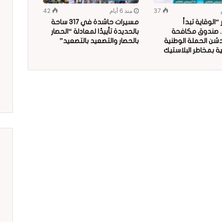
37
منذ 6 أيام
42
الوقاية تبدأ
مسيرات حاشدة في 317 ساحة
.. صندوق مكافحة
بالحديدة تأييدًا لمعادلة “الحصار
دشن الحملة الوطنية
بالحصار والتصعيد بالتصعيد”