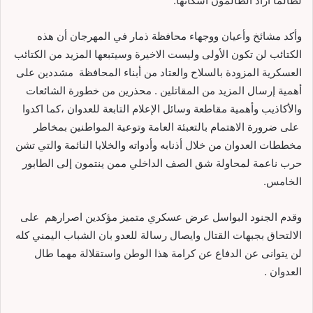
لطالما اراد الظالمون اسكاتها.
وأكد مشائخ وأعيان ووجهاء محافظة ذمار في المهرجان أن هذه
الكتائب لن تكون الأولى وليست الاخيرة وسيتبعها المزيد من الكتائب
العسكرية المزودة بالسلاح والعتاد من أبناء المحافظة مشددين على
أهمية إرسال المزيد من المقاتلين . محذرين من خطورة الشائعات
والأكاذيب وأهمية مقاطعة وسائل الإعلام التابعة للعدوان ،كما اكدوا
على ضرورة الاهتمام بالتعبئة العامة وتوعية المواطنين بمخاطر
مخططات العدوان من خلال أذنابه وأدواته والخلايا النائمة والتي تشن
حرب ناعمة لمحاولة شق الصف الداخلي ممن ينتمون إلى الطابور
الخامس.
وقدم الجنود البواسل عرض عسكري متميز مؤكدين اصرارهم على
الالتحاق بجبهات القتال وايصال رسالة للعدو بان الشباب اليمني كله
لن يتوانى عن الدفاع عن كرامة هذا الوطن واستقلالة مهما طال
العدوان .