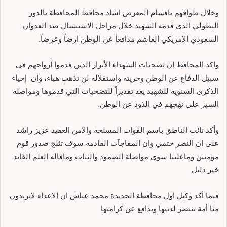
وخلال طوافهم باقسام المعرض اشاد محافظ المحافظة بالدور
البطولي الذي قدمه الشهيد خلال مراحل الاستبسال ضد العدوان
السعودي الامريكي الغاشم مدافعاً عن الوطن ارضاً وعرضاً.
واكد المحافظ ان تضحيات الشهداء الأبرار الذين قدموا أرواحهم في
سبيل الدفاع عن الوطن وحريته واستقلاله لن تذهب هباء، وأن إحياء
الذكرى السنوية للشهيد يعد تقديراً للتضحيات التي قدموها ومواصلة
السير على نهجهم في الذود عن الوطن.
وأكد نائب الناطق باسم القوات المسلحة والأمن العقيد عزيز راشد
على ان النصر حتمي وان المفاجآت القادمة سوف تثلج صدور قوم
مؤمنين وماعلينا سوى مواصلة الصمود والثبات وماقاله العلم القائد
خير دليل
فيما أكد وكيل اول محافظة الحديدة محمد عياش ان الاعداء لايريدون
منا أمة تنتصر لدينها وتدافع عن كرامتها