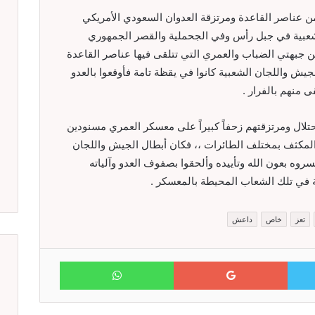
2015م حاولت مجاميع من عناصر القاعدة ومرتزقة العدوان السعودي الأمريكي
لشعبية في جبل رأس وفي الجحملية والقصر الجمهوري
 جبهتي الضباب والعمري التي تتلقى فيها عناصر القاعدة
الجيش واللجان الشعبية كانوا في يقظة تامة فأوقعوا بالعدو
ى منهم بالفرار .
حتلال ومرتزقتهم زحفاً كبيراً على معسكر العمري مسنودين
المكثف بمختلف الطائرات ،، فكان أبطال الجيش واللجان
وه بعون الله وتأييده وألحقوا بصفوف العدو وآلياته
ية في تلك الشعاب المحيطة بالمعسكر .
تعز
خاص
داعش
WhatsApp
Google+
Twitter