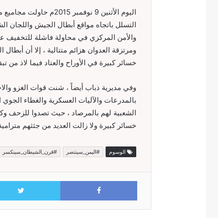
اليوم الأثنين 9 نوفمبر 
التسلل باتجاه مواقع أبطال الجيش واللجان ا
والأمن المركزي في محاولة فاشلة للتخفيف عن
ومرتزقة العدوان هزائم متتالية ، إلا أن أبطال 
خسائر كبيرة في الأوراح والعتاد فيما لاذ من تبق
وفي مديرية ذباب أيضاً ، شنت قوات الغزو والا
بالمدرعات والآليات العسكرية والغطاء الجوي 
الشعبية لهم بالمرصاد ، حيث تصدوا للزحف وكسر
خسائر كبيرة ولا زالت العديد من جثثهم مترام
الوسوم
#اليمن_سينتصر
#قرن_الشيطان_سينكسر
Facebook