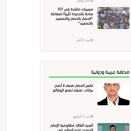
منذ يومين
مسيرات حاشدة في 317
ساحة بالحديدة تأييدًا لمعادلة
“الحصار بالحصار والتصعيد
بالتصعيد”
منذ 6 أيام
صحافة عربية ودولية
لكسر الحصار صنعاء لا تُصدر
بيانات.. صنعاء تصنع الوقائع
منذ 3 أسابيع
السيد القائد: مظلومية الإمام
الحسين عليه السلام في