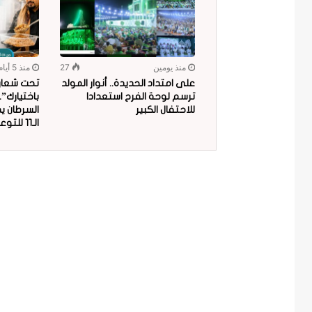
منذ يومين
27
منذ 5 أيام
على امتداد الحديدة.. أنوار المولد
تحت شعار “
ترسم لوحة الفرح استعدادا
باختيارك”
للاحتفال الكبير
السرطان ي
الـ11 للتوعية بمخاطر البلاستيك