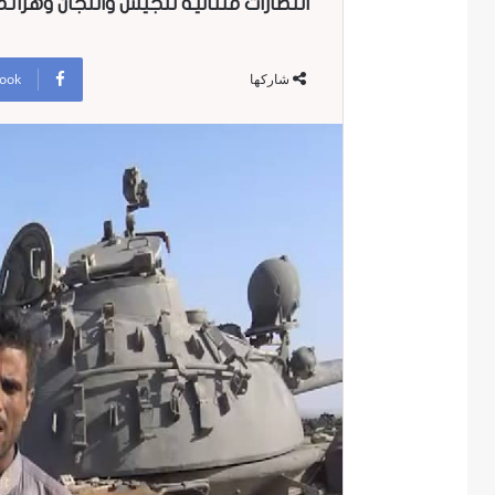
انتصارات متتالية للجيش واللجان وهزائم
ook
شاركها