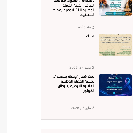
باختيارك”.. صندوق مكافحة
السرطان يدشن الحملة
الوطنية الـ11 للتوعية بمخاطر
البلاستيك
منذ 5 أيام
هــــام
يونيو 24, 2026
تحت شعار “وعيك يحميك”..
تدشين الحملة الوطنية
العاشرة للتوعية بسرطان
القولون
مايو 16, 2026