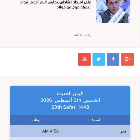
على امتداد الشاطئ..بحارس البحر الاحمر قوات
التعبئة موجٌ من فولاذ
منذ 4 أيام
اليمن الحديدة
الخميس, 6th أغسطس, 2026
23th Safar, 1448
الصلاة
اوقات
فجر
4:58 AM