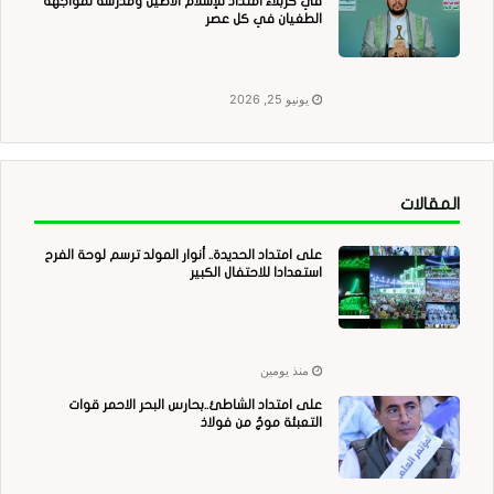
في كربلاء امتداد للإسلام الأصيل ومدرسة لمواجهة
الطغيان في كل عصر
يونيو 25, 2026
المقالات
على امتداد الحديدة.. أنوار المولد ترسم لوحة الفرح
استعدادا للاحتفال الكبير
منذ يومين
على امتداد الشاطئ..بحارس البحر الاحمر قوات
التعبئة موجٌ من فولاذ