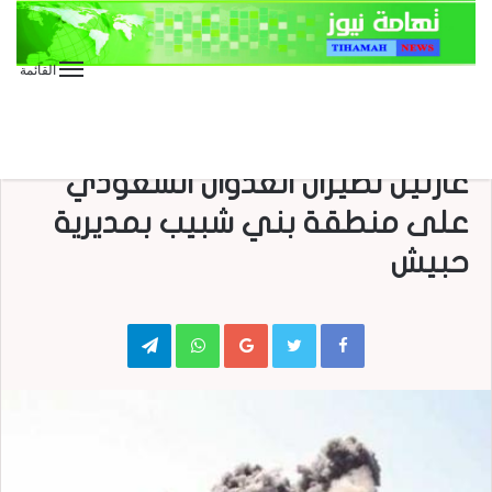
القائمة
الأخبار العاجلة
الأخبار المحلية
العدوان على اليمن
إب : استشهاد 5 مواطنين في
غارتين لطيران العدوان السعودي
على منطقة بني شبيب بمديرية
حبيش
Telegram
WhatsApp
Google+