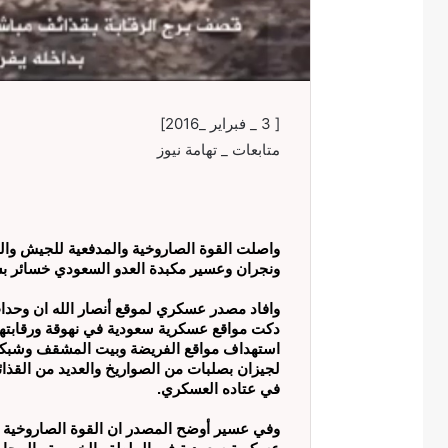
[ 3 _ فبراير _2016]
متابعات _ تهامة نيوز
واصلت القوة الصاروخية والمدفعية للجيش والل
ونجران وعسير مكبدة العدو السعودي خسائر بشر
وافاد مصدر عسكري لموقع أنصار الله ان وحدات
دكت مواقع عسكرية سعودية في نهوقة ورقابتها و
استهداف مواقع الفريضة وبيت المشقف وشبكة 
لجيزان بصلبات من الصواريخ والعديد من القذائف
في عتاده العسكري.
وفي عسير أوضح المصدر ان القوة الصاروخية و