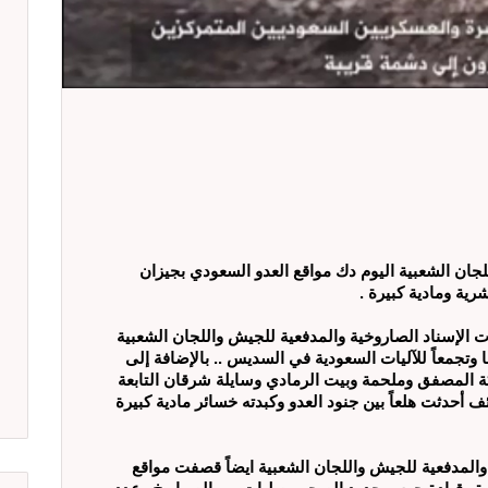
جان الشعبية اليوم دك مواقع العدو السعودي بجيزان
ية ومادية كبيرة .
 الإسناد الصاروخية والمدفعية للجيش واللجان الشعبية
تجمعاً للآليات السعودية في السديس .. بالإضافة إلى
المصفق وملحمة وبيت الرمادي وسايلة شرقان التابعة
 أحدثت هلعاً بين جنود العدو وكبدته خسائر مادية كبيرة
المدفعية للجيش واللجان الشعبية ايضاً قصفت مواقع