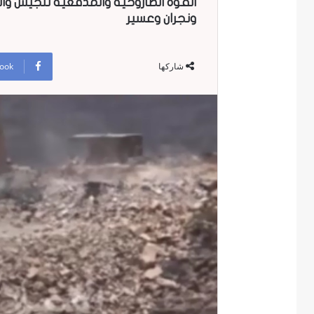
القوة الصاروخية والمدفعية للجيش وال
ونجران وعسير
ook
شاركها