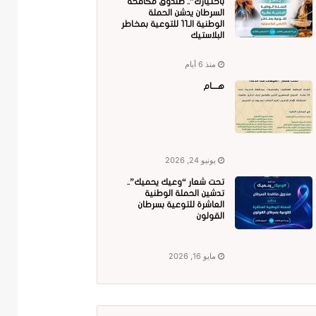
باختيارك”.. صندوق مكافحة
السرطان يدشن الحملة
الوطنية الـ11 للتوعية بمخاطر
البلاستيك
منذ 6 أيام
هــــام
يونيو 24, 2026
تحت شعار “وعيك يحميك”..
تدشين الحملة الوطنية
العاشرة للتوعية بسرطان
القولون
مايو 16, 2026