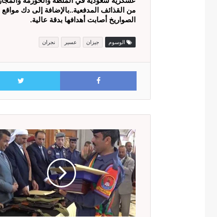
عسكرية سعودية في الملطة والخورمة والمجار
من القذائف المدفعية..بالإضافة إلى دك مواقع
الصواريخ أصابت أهدافها بدقة عالية.
الوسوم
جيزان
عسير
نجران
Facebook