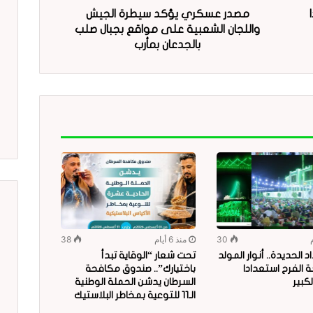
13 فردا
مصدر عسكري يؤكد سيطرة الجيش
واللجان الشعبية على مواقع بجبال صلب
بالجدعان بمأرب
30
منذ 6 أيام
38
 الحديدة.. أنوار المولد
تحت شعار “الوقاية تبدأ
 الفرح استعدادا
باختيارك”.. صندوق مكافحة
لكبير
السرطان يدشن الحملة الوطنية
الـ11 للتوعية بمخاطر البلاستيك