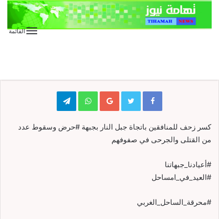
القائمة
الأخبار
الأخبار العاجلة
الأخبار المحلية
عاجل
عااااجل
Telegram
WhatsApp
Google+
كسر زحف للمنافقين باتجاة جبل النار بجبهة #حرض وسقوط عدد
من القتلى والجرحى في صفوفهم
#أعيادنا_جبهاتنا
#العيد_في_امساحل
#محرقة_الساحل_الغربي