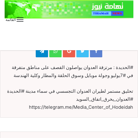
القائمة
الأخبار
الأخبار العاجلة
الأخبار المحلية
عاجل
Telegram
WhatsApp
Google+
#الحديدة : مرتزقة العدوان يواصلون القصف على مناطق متفرقة
في #7يوليو وجولة موبايل وسوق الحلقة والمطار وكلية الهندسة
تحليق مستمر لطيران العدوان التجسسي في سماء مدينة #الحديدة
#العدوان_يخرق_اتفاق_السويد
https://telegram.me/Media_Center_of_Hodeidah