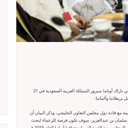
أعلن البيت الأبيض، الأربعاء، أن الرئيس الأميركي باراك أوباما سيزور المملكة العربية السعودية في 21
ريطانيا وألمانيا.
قمة مع قادة دول مجلس التعاون الخليجي، وذكر البيان أن
 سلمان بن عبدالعزيز، سوف تكون فرصة للزعماء لبحث
تقدم التعاون الأمني بين الولايات المتحدة ودول المجلس منذ القمة التي استضافها أوباما العام 2015 في