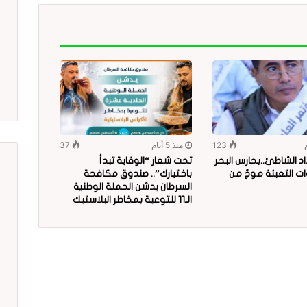
123
منذ 5 أيام
37
د الشاطئ..بحارس البحر
تحت شعار “الوقاية تبدأ
ات التعبئة موجٌ من
باختيارك”.. صندوق مكافحة
السرطان يدشن الحملة الوطنية
الـ11 للتوعية بمخاطر البلاستيك