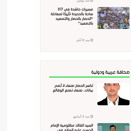
منذ يومين
مسيرات حاشدة في 317
ساحة بالحديدة تأييدًا لمعادلة
“الحصار بالحصار والتصعيد
بالتصعيد”
منذ 6 أيام
صحافة عربية ودولية
لكسر الحصار صنعاء لا تُصدر
بيانات.. صنعاء تصنع الوقائع
منذ 3 أسابيع
السيد القائد: مظلومية الإمام
الحسين عليه السلام في