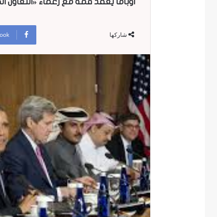
أوباما يعقد قمة مع زعماء «التعاون الخلي
ook
شاركها