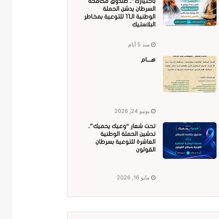
باختيارك”.. صندوق مكافحة
السرطان يدشن الحملة
الوطنية الـ11 للتوعية بمخاطر
البلاستيك
منذ 5 أيام
هــــام
يونيو 24, 2026
تحت شعار “وعيك يحميك”..
تدشين الحملة الوطنية
العاشرة للتوعية بسرطان
القولون
مايو 16, 2026