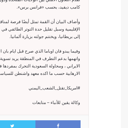
كامب ديفيد، بحسب «فرانس برس».
وأضاف البيان أن القمة تمثل أيضًا فرصة لمن
الإقليمية وسبل تقليل حدة التوتر الطائفي في 
إلى بريطانيا، ويختتم جولته بزيارة ألمانيا.
وفيما يبدو فان اوباما الذي صرح قبل ايام بان 
واتهمها بدعم التطرف في المنطقة يريد تسوية خ
الايراني ، ومحاولة السعودية التحرك بمفردها 
الارهابية حسب ما اكده معهد واشنطن للسياس
‫#‏امريكا_تقتل_الشعب_اليمني‬
وكالة يقين للأنباء – متابعات
Facebook