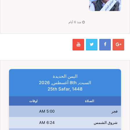
منذ 6 أيام
اليمن الحديدة
السبت, 8th أغسطس, 2026
25th Safar, 1448
الصلاة
اوقات
فجر
5:00 AM
شروق الشمس
6:24 AM