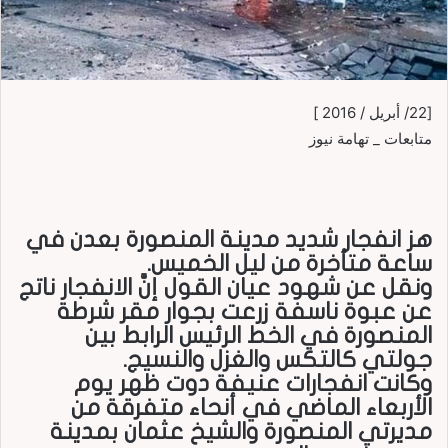
[22/ أبريل / 2016 ]
متابعات _ تهامة نيوز
هز انفجار شديد مدينة المنصورة بعدن في
ساعة متأخرة من ليل الخميس.
ونقل عن شهود عيان القول إنَّ الانفجار ناتج
عن عبوة ناسفة زرعت بجوار مقر شرطة
المنصورة في الخط الرئيس الرابط بين
جولتي كالتكس والغزل والنسيج.
وكانت انفجارات عنيفة دوت ظهر يوم
الأربعاء الماضي في أنحاء متفرقة من
مديرتي المنصورة والشيخ عثمان بمدينة