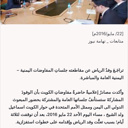
[22/ مايو/2016م]
متابعات _ تهامة نيوز
تراجَـعَ وفدُ الرياض عن مقاطعته جلساتِ المفاوضات اليمنية –
اليمنية العامة والمباشرة.
وأكدت مصادرُ إعلاميةٌ حاضرةٌ مفاوضاتِ الكويت بأن الوفودَ
المشاركةَ ستستأنفُ جلساتها العامة والمشتركة بحضور المبعوث
الدولي الى اليمن وممثل الأمم المتحدة في حوار الكويت اسماعيل
ولد الشيخ ، مساء اليوم الأحد 22 مايو 2016، بعد أن توقفت لثلاثة
أيام؛ بسبب تعنُّت وفد الرياض وإقدامه على خطوات استفزازية.