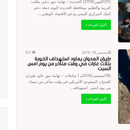
[01/أكتوبر/2016] الحديدة – تهامة نيوز دشن مكتب
التربية والتعليم بمحافظة الحديدة اليوم حملة دعم
البنك المركزي اليمني ودعم الاقتصاد الوطني.…
أكمل القراءة »
سبتمبر 18, 2016
517
طيران العدوان يعاود استهداف الخوبة
بثلاث غارات في وقت متأخر من يوم امس
السبت
[18/سبتمبر/2016م ] متابعات – تهامة نيوز عاود طيران
العدوان السعودي الأمريكي في وقت متأخر من مساء
من يوم أمس استهدافه…
أكمل القراءة »