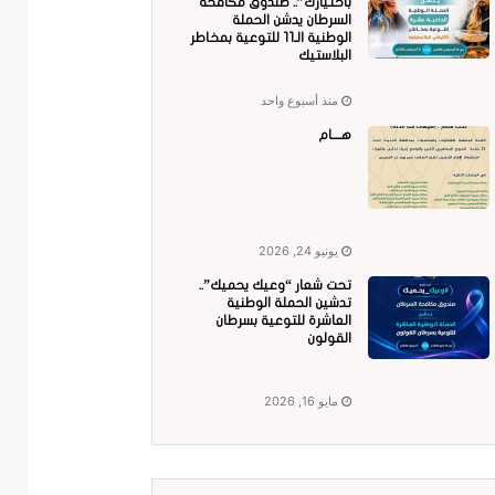
باختيارك”.. صندوق مكافحة
السرطان يدشن الحملة
الوطنية الـ11 للتوعية بمخاطر
البلاستيك
منذ أسبوع واحد
هــــام
يونيو 24, 2026
تحت شعار “وعيك يحميك”..
تدشين الحملة الوطنية
العاشرة للتوعية بسرطان
القولون
مايو 16, 2026