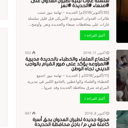
سلسلة غارات ليلية لطيران العدوان على
#صنعاء #الحديدة #تعز
[30/أكتوبر/2016م] الحديدة – تهامة نيوز شنت
طائرات العدوان السعودي الأمريكي قبل قليل سلسلة
غارات على محافظات صنعاء والحديدة وتعز. وأوضح…
أكمل القراءة »
أكتوبر 11, 2016
553
اجتماع العلماء والخطباء بالحديدة مديرية
#المراوعه يؤكد على ضرور القيام بالواجب
الديني تجاه الوطن
[11/أكتوبر/2016م ] الحديدة – تهامة نيوز اجتمع
الخطباء والعلماء والواعظين بالجامع الكبير في مديرية
المراوعه شرق محافظة الحديدة وقد عبروا…
أكمل القراءة »
أكتوبر 8, 2016
947
مجزرة جديدة لطيران العدوان بحق أسرة
كاملة في م/ باجل محافظة الحديدة