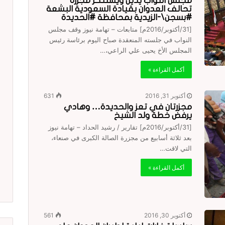
مجلس النواب يدين ويستنكر مجزرة
تحالف العدوان بقيادة السعودية البشعة
#بسجن\-الزيدية بمحافظة #الحديدة
[31/أكتوبر/2016م] متابعات – تهامة نيوز وقف مجلس
النواب في جلسته المنعقدة صباح اليوم برئاسة رئيس
المجلس الأخ يحيى علي الراعي،…
أكمل القراءة »
أكتوبر 31, 2016
631
مجزرتان في تعز والحديدة… وهادي
يرفض خطة ولد الشيخ
[31/أكتوبر/2016م] تقارير / رشيد الحداد – تهامة نيوز
بعد ثلاثة أسابيع من مجزرة الصالة الكبرى في صنعاء،
التي لاقت…
أكمل القراءة »
أكتوبر 30, 2016
561