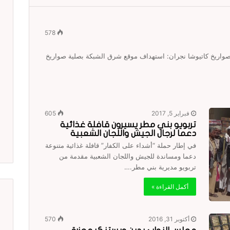
578
صواريخ كاتيوشا نجران: استهداف موقع شرق الشبكة بصلية صواريخ
فبراير 5, 2017
605
تربويو بني مطر يسيرون قافلة غذائية
دعما لرجال الجيش واللجان الشعبية
في إطار حملة “أشداء على الكفار” قافلة غذائية متنوعة
دعما ومساندة للجيش واللجان الشعبية مقدمة من
تربويو مديرية بني مطر.…
أكمل القراءة »
أكتوبر 31, 2016
570