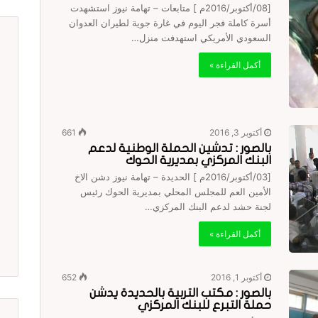
[08/أكتوبر/2016م ] متابعات – تهامة نيوز استشهدت
أسرة كاملة فجر اليوم في غارة جوية لطيران العدوان
السعودي الأمريكي استهدفت منزل…
أكمل القراءة »
أكتوبر 3, 2016
661
بالصور : تدشين الحملة الوطنية لدعم
البنك المركزي بمديرية الحوك
[03/أكتوبر/2016م ] الحديدة – تهامة نيوز دشن اﻻخ
اﻷمين العم للمجلس المحلي بمديرية الحوك رئيس
لجنة حشد لدعم البنك المركزي…
أكمل القراءة »
أكتوبر 1, 2016
652
بالصور : مكتب التربية بالحديدة يدشن
حملة التبرع للبنك المركزي