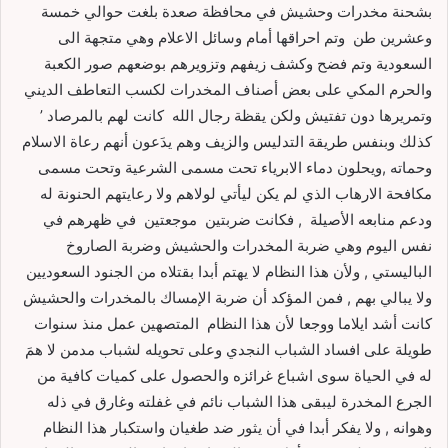
بشحنة مخدرات وحشيش في محافظة صعدة بلغت حوالي خمسة
وعشرين طن وتم احراقها أمام وسائل الاعلام وهي متجهة الى
السعودية وتم فضح وكشف زيفهم وتزويرهم بوضعهم صور الكعبة
والحرم المكي على بعض أصناف المخدرات لكسب التعاطف الديني
وتمريرها دون تفتيش ولكن يقظة رجال الله كانت لهم بالمرصاد ’
كذلك وبنفس طريقة التدليس والزيف وهم يدَعون أنهم رعاة الاسلام
وحماته ,ويحلون دماء الابرياء تحت مسمى الشرعية وتحت مسمى
مكافحة الارهاب الذي لم يكن ليأتي لولاهم ولا رعايتهم الحنونة له
ودعم منابعه الأصيلة , فكانت ضربتين موجعتين في ظهرهم في
نفس اليوم وهي ضربة المخدرات والحشيش وضربة الصاروخ
الباليستي , ولأن هذا النظام لا يهتم أبدا بقتلاه من الجنود السعوديين
ولا يبالي بهم , فمن المؤكد أن ضربة الإمساك بالمخدرات والحشيش
كانت أشد ايلاما ووجعا لأن هذا النظام المتصهين عمل منذ سنوات
طويلة على افساد الشباب النجدي وعلى تحويله لشباب مدمن لا همَ
له في الحياة سوى اشباع غرائزه والحصول على كميات كافية من
الجرع المخدرة ليبقى هذا الشباب نائم في غفلته وغارق في ذله
وهوانه , ولا يفكر أبدا في أن يثور ضد طغيان واستكبار هذا النظام