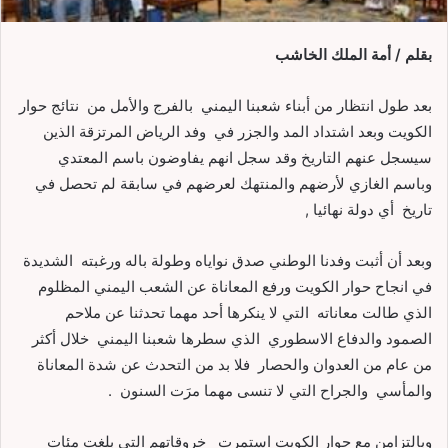
بقلم / أمة الملك الخاشب
بعد طول انتظار من أبناء شعبنا اليمني بالفرج والأمل من نتائج حوار
الكويت وبعد اشتداد المد والجزر في وفد الرياض المرتزقة الذين
سيسجل عنهم التاريخ وقد سجل انهم يفاوضون باسم المعتدي
وباسم الغازي لأرضهم والمنتهك لعرضهم في سابقة لم تحصل في
تاريخ أي دولة نهائيا ,
وبعد أن أثبت وفدنا الوطني صدق نواياه وطولة باله ورغبته الشديدة
في انجاح حوار الكويت ورفع المعاناة عن الشعب اليمني المظلوم
الذي طالت معاناته التي لا ينكرها أحد مهما تحدثنا عن ملاحم
الصمود والدفاع الاسطوري الذي سطرها شعبنا اليمني خلال أكثر
من عام من العدوان والحصار فلا بد من التحدث عن شدة المعاناة
والمأسي والجراح التي لا تنسى مهما مرَت السنون .
وبالتزامن مع حوار الكويت استمرت خروقاتهم التي بلغت مئات