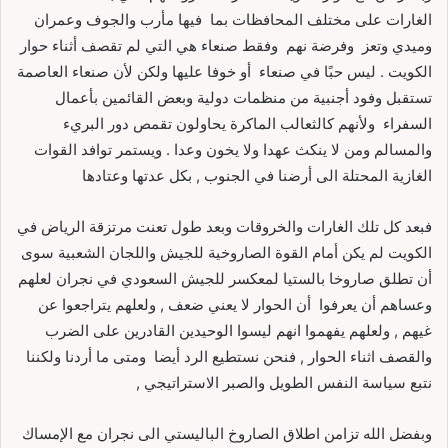
الغارات على مختلف المحافظات بما فيها مأرب والجوف وعمران
وميدي وتعز وفرضة نهم وفقط صنعاء هي التي لم تقصف أثناء حوار
الكويت . ليس حبًا في صنعاء أو خوفا عليها ولكن لأن صنعاء العاصمة
تستقبل وفود أجنبية من منظمات دولية وبعض القائمين بأعمال
السفراء ولأنهم كالثعالب الماكرة يحاولون تقمص دور البريء
والمسالم ومن لا ينكث عهدا ولا يخون وعدا . ويستمر توافد القوات
الغازية المحتلة الى أرضنا في الجنوب , بكل عدتها وعتادها
فبعد كل تلك الغارات والخروقات وبعد طول تعنت مرتزقة الرياض في
الكويت لم يكن أمام القوة الصاروخية للجيش واللجان الشعبية سوى
أن تطلق صاروخا بالستيا لمعكسر للجيش السعودي في نجران لعلهم
وعساهم أن يعرفوا أن الحوار لا يعني ضعف , ولعلهم يتراجعوا عن
غيهم , ولعلهم يفهموا انهم ليسوا الوحيدين القادرين على الضرب
والقصف اثناء الحوار , فنحن نستطيع الرد أيضا ومتى ما أردنا ولكننا
نتبع سياسة النفس الطويل والصبر الاستراتيجي ,
وبفضل الله تزامن اطلاق الصاروخ الباليستي الى نجران مع الإمساك