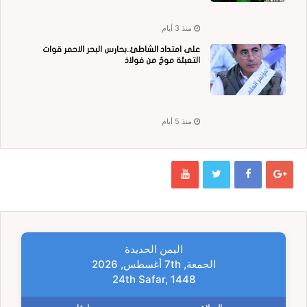
منذ 3 أيام
على امتداد الشاطئ..بحارس البحر الاحمر قوات
التعبئة موجٌ من فولاذ
منذ 5 أيام
اليمن الحديدة
الجمعة, 7th أغسطس, 2026
24th Safar, 1448