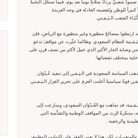
ودٌ شعبيٌّ يزدادُ صلابةً يوماً بعد يوم، فيما تسجِّلُ النخبةُ
اً كبيراً للوطن ولقضيته العادلة في وجه العربدة
َـاء الشعب الـيَـمَـني.
د ارتبطوا بمصالحَ منظورة وغير منظورة مع الرياض، فإن
يَـمَـنية للنظام السعودي. وطالما عبَّرت عن مواقفَ تدعو
وج من وصاية الجار الأكبر الذي عمِلَ لأكثر من نصف قرن على
اخلية بمختلف تشعباتها.
بَ السياسة السعودية في الـيَـمَـن إلى تنفيذ عُـدْوَان
ـن قوةً سياسيةً أعلنت العزمَ على تحرير القرار الـيَـمَـني
َـمَـنية، قد تماهت مع العُـدْوَان السعودي، وسارعت إلى
له، متنكرةً لإرث من المواقف الوطنية والتقدُّمية التي
قليدية والرجعية.
متغيرات، لكن هذا لا يعني القفزَ على الثوابت الوطنية،