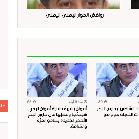
روافض الحوار اليمني اليمني
130
منذ 6 أيام
62
د الشاطئ..بحارس البحر
أمواجٌ بشريةٌ تشاركُ أمواجَ البحرِ
ات التعبئة موجٌ من
هيجانَها وغضبَها في حارسِ البحرِ
الأحمرِ الحديدة بساحةِ العزّةِ
والكرامة.