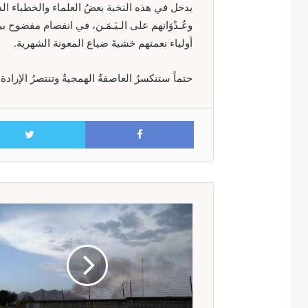
يدخل في هذه النخبة بعضُ العلماء والخطباء الذي
وعُـدْوَانهم على الـيَـمَـن، في انفصام مفضوح
أولياء نعمتهم خشيةَ ضياع المعونة الشهرية.
حتماً ستنكسرُ العاصفةُ الهمجيةُ وتنتصرُ الإرادة 
Facebook