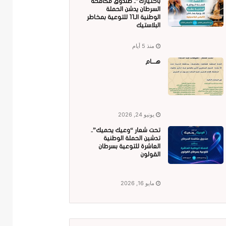
باختيارك”.. صندوق مكافحة
السرطان يدشن الحملة
الوطنية الـ11 للتوعية بمخاطر
البلاستيك
منذ 5 أيام
هــــام
يونيو 24, 2026
تحت شعار “وعيك يحميك”..
تدشين الحملة الوطنية
العاشرة للتوعية بسرطان
القولون
مايو 16, 2026