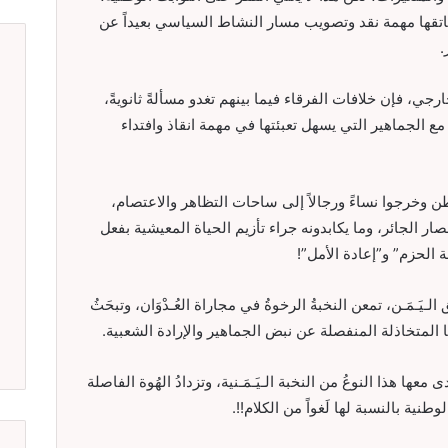
ى عاتقها مهمة نقد وتصويب مسار النشاط السياسي بعيداً عن
.
نٍ خارجي، فإن خلافات الفرقاء فيما بينهم تغدو مسألةً ثانويةً،
ع الجماهير التي يسهل تعبئتها في مهمة انقاذ وافتداء
ءَ الوطن وخرجوا نساءً ورجالاً إلى ساحات التظاهر والاعتصام،
 الجائر، وما يكابدونه جراء تأزيم الحياة المعيشية بفعل
ة الحزم” و”إعادة الأمل”!
َـمَـن، تمعن النخبةُ الرخوةُ في مجاراة العُـدْوَان، وتبحَثُ
ا المتخاذلة المنفصلة عن نبض الجماهير والإرادة الشعبية.
 معها هذا النوعُ من النخبة الـيَـمَـنية، وتزدادُ الهُوة الفاصلة
نية بالنسبة لها لَغواً من الكلام!!.