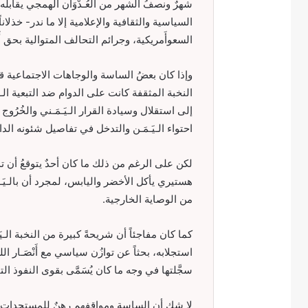
شهرٌ ونصفُ الشهر من العُـدْوَان الهمجي يقابله صم
السياسية والثقافية والإعلامية إلا ما ندر- خذلان
السعوأَمريكية، وجرائم التحالف المتوالية بحق أَبْن
وإذا كان بعضُ الساسة والوجاهات الاجتماعية ق
النخبة المثقفة كانت على الدوام ضد التبعية الـ
إلى استقلال وسيادة القرار الـيَـمَـني والخُرُ
احتواء الـيَـمَـن والتدخل في تفاصيل شئونه الد
لكن على الرغم من ذلك ما كان أحدٌ يتوقعُ أن تذه
هستيري يأكل الأخضر واليابس، لمجرد أن بالـيَـمَ
من الوصاية الخارجية.
كما كان مفاجئاً أن شريحةً كبيرة من النخبة الـي
استجلابه، بحثاً عن توازُن سياسي مع أَنْصَـار ال
سجَّلتها في وجه ما كان يُسَمَّى بقوى النفوذ الت
لا شك أن الساسة ومواقفهم رهنٌ للمستجدات وال