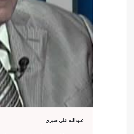
عـبدالله علي صبري