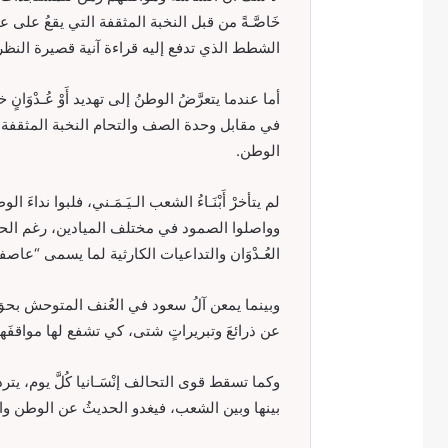
خَاصَّـةً من قبل النخبة المثقفة التي يقعُ عل
الشطط الذي تدفع إليه قراءة آنية قصيرة النظر
أما عندما يتعرَّضُ الوطنُ إلى تهديد أَوْ عُـدْوَا
في مقابل وحدة الصف والتحام النخبة المثقفة م
الوطن.
لم يتأخرْ أَبْنَـاءُ الشعب الـيَـمَـني، فلبوا ندا
وواصلوا الصمود في مختلف الميادين، رغم الحصار
العُـدْوَان والتداعيات الكارثية لما يسمى “عاصف
وبينما يمعن آلُ سعود في العُنف المتوحش بحق الـي
عن ذرائعَ وتبريراتٍ شتى، كي تشفع لها مواقفَه
وكما تسقط قوى التحالف إنْسَـانيا كُلَّ يوم، يتردى
بينها وبين الشعب، فيغدو الحديثُ عن الوطن والوط