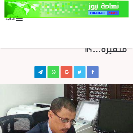
القائمة
الأخبار العاجلة
الأخبار المحلية
المقالات
كتابات
القدس….قضية ثابتة أم
متغيرة…؟!!
Telegram
WhatsApp
Google+