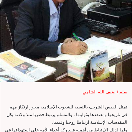
بقلم / ضيف الله الشامي
تمثل القدس الشريف بالنسبة للشعوب اﻹسلامية محور ارتكاز مهم
في تاريخها ومعتقدها وثوابتها ، والمسلم يرتبط فطريا منذ ولادته بكل
المقدسات اﻹسلامية ارتباطا روحيا وقيميا.
ولما لذلك اﻹرتباط من أهمية فقد ركز أعداء اﻷمة علی استهدافها في