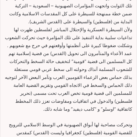
تلك الثوابت واتجهت المؤامرات الصهيونية – السعودية – التركية
ضمن خطة ممنهجة للسيطرة علی كل المقدسات الاسلامية وكانت
البداية من (فلسطين) والسيطرة علی (القدس الشريف).
وﻷن السيطرة العسكرية واﻹحتلال المباشر لفلسطين ظهرت لها
تداعيات سلبية بداية التنفيذ علی تلك المؤامرة حيث تحركت الشعوب
وشكلت ضغوطا كبيرة علی أنظمتها وأوقعتهم في حرج مع شعوبهم .
عمد اﻷعداء والمتآمرون الی تحويل (القدس) من قضية إسلامية تهم
كل المسلمين الی قضية “قومية” لتخفيف حالة السخط والتحركات
للشعوب المسلمة آنذاك وحولته الی سخط عربي قومي مستغلة
بذلك حماس بعض الزعماء القوميين العرب وتآمر البعض اﻵخر لتوجيه
ذلك الحماس والسخط في الاتجاه القومي وتقزيم القضية العامة
للمسلمين الی قضية قومية تخص العرب تحت مسمی (تحرير
فلسطين) والدخول في اتفاقيات ومفاوضات تعزز ذلك المخطط
كاتفاقية “اوسلو” و “كامب ديفيد” وما شابه ذلك.
وتحركت مصاحبة لها أبواق الصهيونية في الوسط الاسلامي للترويج
للقضية القومية (فلسطين) كجغرافيا وليست (القدس) كمقدس