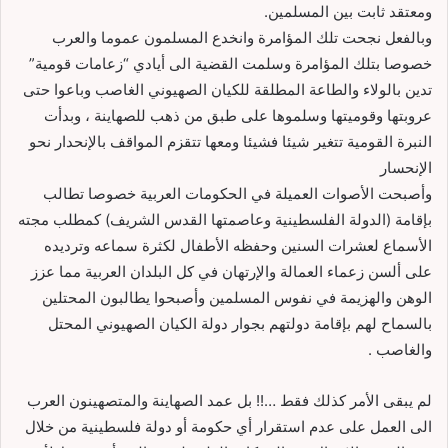
ومعتقد ثابت بين المسلمين.
وبالفعل نجحت تلك المؤامرة وانخدع المسلمون عموما والعرب
خصوصا بتلك المؤامرة وسلمت القضية الی أيادي “زعامات قومية”
تدين بالولاء والطاعة المطلقة للكيان الصهيوني الغاصب وباعوا حتی
عروبتها وقوميتها وسلموها علی طبق من ذهب للصهاينة ، وبدأت
النبرة القومية تتغير شيئا فشيئا ومعها تتقزم المواقف باﻹنحدار نحو
اﻹنحسار
وأصبحت اﻷصوات العميلة في الحكومات العربية خصوصا تطالب
بإقامة (الدولة الفلسطينية وعاصمتها القدس الشريف) كمطلب مجته
اﻷسماع لعشرات السنين وحفظه اﻷطفال لكثرة سماعه وترديده
علی ألسن زعماء العمالة واﻹرتهان في كل البلدان العربية مما عزز
الوهن والهزيمة في نفوس المسلمين وأصبحوا يطالبون المحتلين
بالسماح لهم بإقامة دولتهم بجوار دولة الكيان الصهيوني المحتل
والغاصب .
لم يبقی اﻷمر كذلك فقط …!! بل عمد الصهاينة والمتصهينون العرب
الی العمل علی عدم استقرار أي حكومة أو دولة فلسطينية من خلال