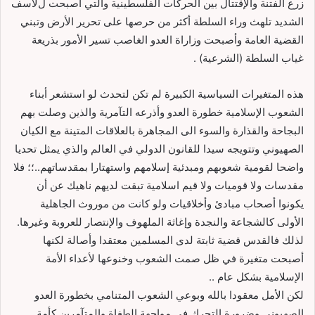
زرع الفتنة واﻹقتتال بين الحركات الفلسطينية والتي أصبحت لﻷسف
الشديد تلهث وراء السلطة أكثر من حرصها علی تحرير اﻷرض وتبني
القضية العامة وأصبحت وزاراة العدو الغاصب تسير اﻷمور بذريعة
غياب السلطة (الشرعية) .
هذه المتغيرات السياسية الكبيرة لم تكن لتحدث لو استشعر أبناء
الشعوب اﻹسلامية خطورة العدو وأذرعه التآمرية والذين وصلت بهم
البجاحة والقذارة والسوء الی المجاهرة بالعلاقات المتينة مع الكيان
الصهيوني وتتويجه سيدا للقانون الدولي في العالم والذي يمثل تحديا
واضحا لقومية شعوبهم ومبدئية إسلامهم واستهتارا بمقدساتهم..؛؛ فلا
مقدسات ولا قوميات ولا قيم اسلامية تبقت لديهم ناهيك عن أن
يكونوا أصحاب مبادئ وأخلاقيات ولو كانت من موروث الجاهلية
اﻷولی كالشجاعة والنجدة وإغاثة الملهوف واﻹنتصار للعروبة وغيرها.
لذلك فالقدس قضية ثابتة لدی المسلمين معتقدا وأصالة لكنها
أصبحت متغيرة في ظل صمت الشعوب وخنوعها ﻷعداء اﻷمة
اﻹسلامية بشكل عام ..
لكن اﻷمل معقودا بالله وبوعي الشعوب المتنامي بخطورة العدو
الصهيوني وضرورة التحرك في مواجهة الطغاة والمتآمرين كأمة