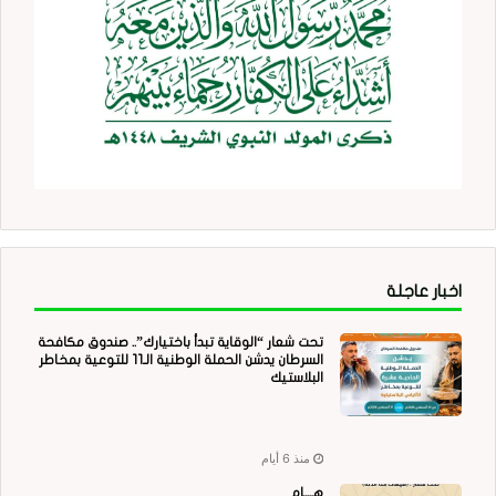
اخبار عاجلة
تحت شعار “الوقاية تبدأ باختيارك”.. صندوق مكافحة
السرطان يدشن الحملة الوطنية الـ11 للتوعية بمخاطر
البلاستيك
منذ 6 أيام
هــــام