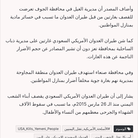
وأضاف المصدر أن مديرية الغيل في محافظة الجوف تعرضت
للقصف بغارتين من قبل طيران العدوان ما تسبب في خسائر مادية
بمنازل المواطنين.
كما شن طيران العدوان الأمريكي السعودي غارتين على مديرية ذباب
الساحلية بمحافظة تعز دون أن تشير المصادر عن حجم الأضرار
الناجمة عن هذه الغارات.
وفي محافظة صنعاء استهدف طيران العدوان منطقة المجاوحة
بمديرية نهم بغارة جوية مخلفاً أضرار بمنازل المواطنين.
يشار إلى أن طيران العدوان الأمريكي السعودي يقصف أبناء الشعب
اليمني منذ الـ 26 مارس 2015م، ما تسبب في سقوط الآلاف
الشهداء والجرحى معظمهم من ألنساء والأطفال.
الوسوم
#الأسلحة_الأمريكية_تقتل_اليمنيين
USA_Kills_Yemeni_People
أمريكا_تقتل_الشعب_اليمني
العدوان السعودي الامريكي على اليمن