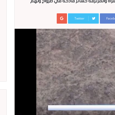
لغزاة والمرتزقة خسائر فادحة في صرواح ونهم
Google+
Twitter
Faceb