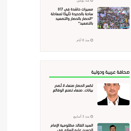
منذ يومين
مسيرات حاشدة في 317
ساحة بالحديدة تأييدًا لمعادلة
“الحصار بالحصار والتصعيد
بالتصعيد”
منذ 6 أيام
صحافة عربية ودولية
لكسر الحصار صنعاء لا تُصدر
بيانات.. صنعاء تصنع الوقائع
منذ 3 أسابيع
السيد القائد: مظلومية الإمام
الحسين عليه السلام في