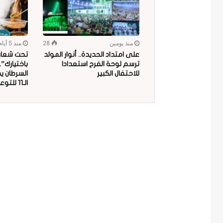
منذ يومين
28
منذ 5 أيام
على امتداد الحديدة.. أنوار المولد
تحت شعار “
ترسم لوحة الفرح استعدادا
باختيارك”
للاحتفال الكبير
السرطان ي
الـ11 للتوعية بمخاطر البلاستيك