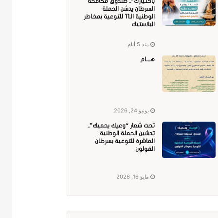
باختيارك”.. صندوق مكافحة
السرطان يدشن الحملة
الوطنية الـ11 للتوعية بمخاطر
البلاستيك
منذ 5 أيام
هــــام
يونيو 24, 2026
تحت شعار “وعيك يحميك”..
تدشين الحملة الوطنية
العاشرة للتوعية بسرطان
القولون
مايو 16, 2026