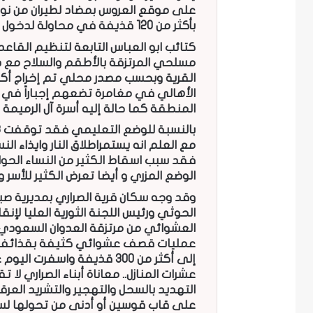
بأكثر من 120 قذيفة في محاولة لدخول القرية.
كتائب ابو العباس التابعة لتنظيم القاعدة
مسلحي المرتزقة بالأطقم والسلاح مع دو
الأهالي في مغامرة تضعهم إجباراً في م
المنطقة كما حالة إليه أسرة آل الرميمة 
مع العلم انه يستمراطلاق النار وايذاء 
فقد سبب اسقاط الكثير من النساء الحو
الوضع المزري و أيضا تعرض الكثير للأسر 
وقد وجه سكان قرية الصراري بمديرية صبر
الحوثي ورئيس اللجنة الثورية العليا لإن
العشوائي من مرتزقة العدوان السعودي ا
عمليات قصف عشوائي كثيفة بقذائف الــ
إلى أكثر من 300 قذيفة واسفر
عشرات المنازل.. معاناة أبناء الصراري لا
التهديد بالسحل والتهجير والتشريد الع
على قاب قوسين أو أدنى من تحولها لس