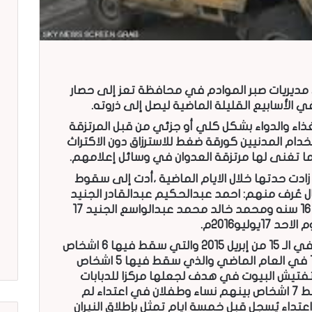
مديريات صبر الموادم في محافظة تعز إلى حصار
ذاء والدواء بشكل كلي أو جزئي من قبل المرتزقة
ام المدنيين كورقة ضغط للاسترزاق دون الاكتراث
الما تغنى لها مرتزقة العدوان في وسائل إعلامهم.
ادت حدتها خلال الايام الماضية ،أدت إلى سقوط
عُرف منهم: احمد عبدالحكيم عبدالقادر الجنيد
15 سنه ،؟ وعلاء عبدالوهاب سرور الجنيد 16 سنه ومحمد خالد محمد عبدالواسع الجنيد 17
غير أن أهم الاعتداءات التي وثُقت كانت في الـ 15 من إبريل 2015 والتي سقط فيها 6 اشخاص
وجُرح فيها شخص آخر، و اعتداءات شهر 11 في العام الماضي والذي سقط فيها 5 اشخاص
تفتيش البيوت في هدف لجعلها مركزا للدبابات
وفي شهر 12 من العام الماضي ايضا سقط 7 اشخاص بينهم نساء وطفلان في اعتداء لم
اعتداء يُسجل قبل خمسة ايام تمثل بإطلاق النيران