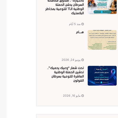
باختيارك”.. صندوق مكافحة
السرطان يدشن الحملة
الوطنية الـ11 للتوعية بمخاطر
البلاستيك
منذ 5 أيام
هــــام
يونيو 24, 2026
تحت شعار “وعيك يحميك”..
تدشين الحملة الوطنية
العاشرة للتوعية بسرطان
القولون
مايو 16, 2026