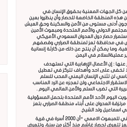
من كل الجهات المعنية بحقوق الإنسان في
 هذه المنطقة الخاضعة للحصار وأن ينظروا بعين
يحتاجون أدنى مستوى من الأمن والسكينة وحق العيش
 المجتمع الدولي والأمم المتحدة ومبعوث الأمين
استمرار حصار دول العدوان السعودي الأمريكي
اعش في محافظة تعز لمنطقة الصراري وقصفهم
ية، وما يمكن أن ينتج عن ذلك من كارثة إنسانية
عمليةالسلام في اليمن.
 عنها : إن الأعمال الإرهابية التي تستهدف
 لا تخفى على احد وأهداف تتركز في تعطيل
سياسي لن تثني الإنسان اليمني المحب للسلم
استقرار الاجتماعي ولن تعجزه عن الرد المناسب
يرة التي تضرب السلم والأمن العالمي اليوم .
ت اليوم الأحد الأمم المتحدة بتحمل المسؤولية
مرتزقة العدوان على أبناء منطقة الصراري بتعز
 اسماعيل ولد الشيخ.
وجاء في الرسالة التي بعثها الوفد الوطني للمبعوث الاممي “أن 2000 أسرة في قرية
تعز تتعرض لحصار غاشم منذ أكثر من سنة، وتتعرض