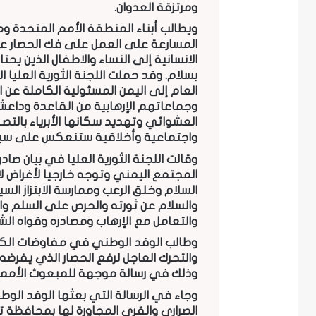
ومرتزقة العدوان.
ويطالب أبناء المنطقة الأمم المتحدة و
المسارعة على العمل على فك الحصار عن
الانسانية إلى النساء والاطفال الذين 
بسلام. وقد حملت اللجنة الثورية العليا
العام إلى اليمن المسئولية الكاملة عن 
وجماعاتهم الإرهابية من القاعدة ود
العشوائي وتهديد سكانها الأبرياء بالتصف
واجتماعية وأخلاقية ستنعكس على سير 
وقالت اللجنة الثورية العليا في بيان صادر
المجتمع اليمني وتوجه خارجيا لأغراض
السلام وخلق الرعب وممارسة الابتزاز ال
والسلام عن ثورته والحرص على السلم وال
والتعامل مع الإرهاب ومصادره وقواه الشر
وطالب الوفد الوطني في مفاوضات الكوي
والتحرك العاجل لرفع الحصار الذي يفرضه 
وذلك في رسالة موجهة للمبعوث الأممي
الصراري والقرى المجاورة لها بمحافظة 