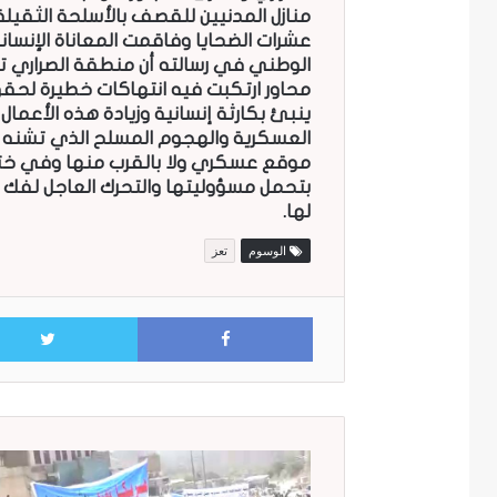
منازل المدنيين للقصف بالأسلحة الثق
عشرات الضحايا وفاقمت المعاناة الإنسا
الوطني في رسالته أن منطقة الصراري ت
محاور ارتكبت فيه انتهاكات خطيرة لحقو
ينبئ بكارثة إنسانية وزيادة هذه الأعما
العسكرية والهجوم المسلح الذي تشنه الع
موقع عسكري ولا بالقرب منها وفي ختام
بتحمل مسؤوليتها والتحرك العاجل لفك ا
لها.
الوسوم
تعز
Facebook