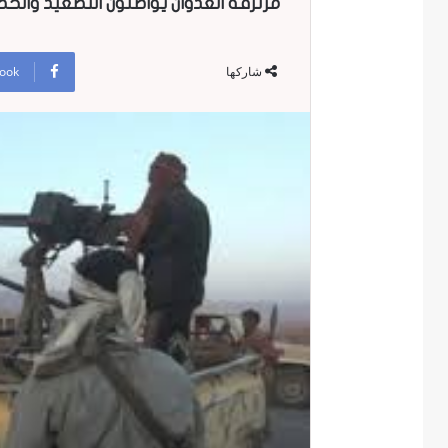
مرتزقة العدوان يواصلون التصعيد والحصا
ook
شاركها