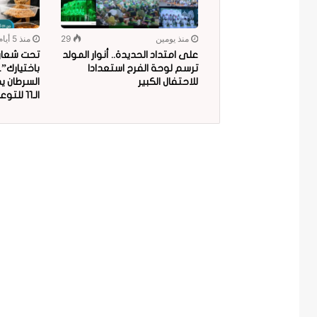
منذ يومين
29
منذ 5 أيام
على امتداد الحديدة.. أنوار المولد
تحت شعار “
ترسم لوحة الفرح استعدادا
باختيارك”
للاحتفال الكبير
السرطان ي
الـ11 للتوعية بمخاطر البلاستيك