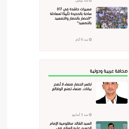
منذ يومين
مسيرات حاشدة في 317
ساحة بالحديدة تأييدًا لمعادلة
“الحصار بالحصار والتصعيد
بالتصعيد”
منذ 6 أيام
صحافة عربية ودولية
لكسر الحصار صنعاء لا تُصدر
بيانات.. صنعاء تصنع الوقائع
منذ 3 أسابيع
السيد القائد: مظلومية الإمام
الحسين عليه السلام في