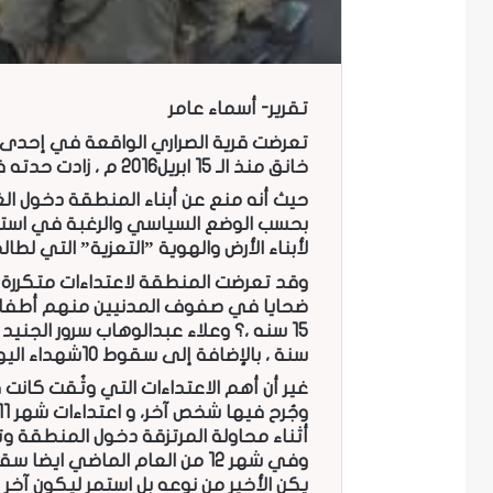
تقرير- أسماء عامر
تعرضت قرية الصراري الواقعة في إحدى 
خانق منذ الـ 15 ابريل2016 م ، زادت حدته في الأسابيع القليلة الماضية ليصل إلى ذروته.
حيث أنه منع عن أبناء المنطقة دخول الغ
بحسب الوضع السياسي والرغبة في استخد
لأبناء الأرض والهوية ”التعزية” التي لط
وقد تعرضت المنطقة لاعتداءات متكررة ز
ضحايا في صفوف المدنيين منهم أطفال 
سنة ، بالإضافة إلى سقوط 10شهداء اليوم الاحد 17يوليو2016م.
أثناء محاولة المرتزقة دخول المنطقة و
يكن الأخير من نوعه بل استمر ليكون آخر 