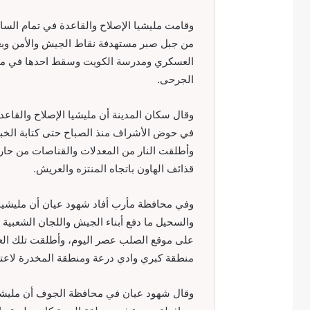
من جبل صبر مستهدفة نقاط الجيش والأمن وبعض
العسكري ومدرسة الكويت وسقط احدها في من
الجرحى.
وقال سكان المدينة أن مليشيا الإصلاح والقا
في حوض الأشراف منذ الصباح حتى كتابة الخب
وأطلقت النار من المعدلات والقناصات من حا
قذائف الهاون باتجاه المنتزه والعريش.
وفي محافظة مأرب أفاد شهود عيان أن مليشيا 
والسحيل ما دفع أبناء الجيش واللجان الشعبية 
على موقع الصلب عصر اليوم، وأطلقت تلك الع
منطقة كبري وادي درعة ومنطقة المخدرة لاعتدء
وقال شهود عيان في محافظة الجوف أن مليشيا ا