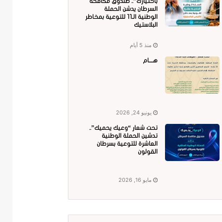
باختيارك”.. صندوق مكافحة
السرطان يدشن الحملة
الوطنية الـ11 للتوعية بمخاطر
البلاستيك
منذ 5 أيام
هــــام
يونيو 24, 2026
تحت شعار “وعيك يحميك”..
تدشين الحملة الوطنية
العاشرة للتوعية بسرطان
القولون
مايو 16, 2026