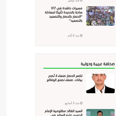
منذ يومين
مسيرات حاشدة في 317
ساحة بالحديدة تأييدًا لمعادلة
“الحصار بالحصار والتصعيد
بالتصعيد”
منذ 6 أيام
صحافة عربية ودولية
لكسر الحصار صنعاء لا تُصدر
بيانات.. صنعاء تصنع الوقائع
منذ 3 أسابيع
السيد القائد: مظلومية الإمام
الحسين عليه السلام في