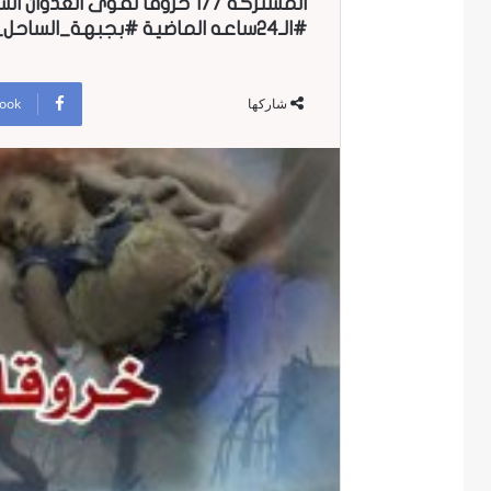
المشتركة 177 خروقا لقوى ال
#الـ24ساعه الماضية #بجبهة_الساحل_الغربي
ook
شاركها