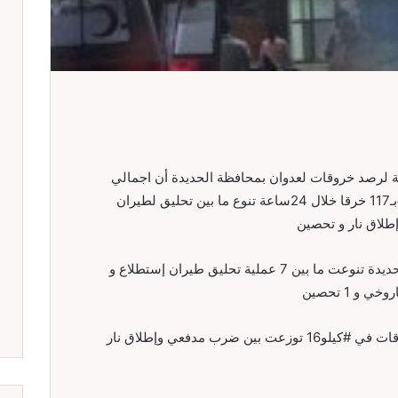
لرصد خروقات لعدوان بمحافظة الحديدة أن اجمالي
خروقات العدوان لاتفاق وقف إطلاق النار بلغ #بـ117 خرقا خلال 24ساعة تنوع ما بين تحليق لطيران
لاق نار و تحصين
وأكد المصدر ان خروقات قوى العدوان في #الحديدة تنوعت ما بين 7 عملية تحليق طيران إستطلاع و
وأوضح المصدر أن قوى العدوان ارتكبت 6 خروقات في #كيلو16 توزعت بين ضرب مدفعي وإطلاق نار