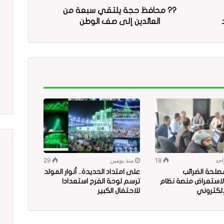
?? محافظ حجة يلتقي سبعة من
العائدين إلى صف الوطن
احد
18
منذ يومين
29
صلحة الضرائب
على امتداد الحديدة.. أنوار المولد
لاستعراض منصة نظام
ترسم لوحة الفرح استعدادا
إلكتروني
للاحتفال الكبير