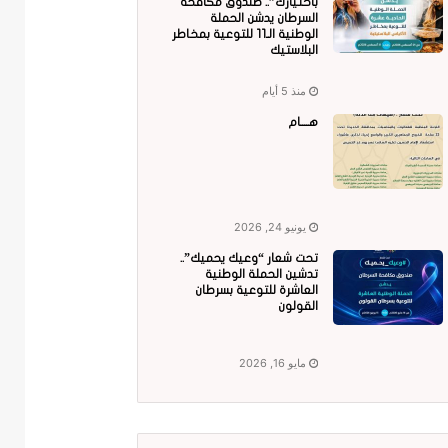
باختيارك”.. صندوق مكافحة
السرطان يدشن الحملة
الوطنية الـ11 للتوعية بمخاطر
البلاستيك
منذ 5 أيام
هــــام
يونيو 24, 2026
تحت شعار “وعيك يحميك”..
تدشين الحملة الوطنية
العاشرة للتوعية بسرطان
القولون
مايو 16, 2026