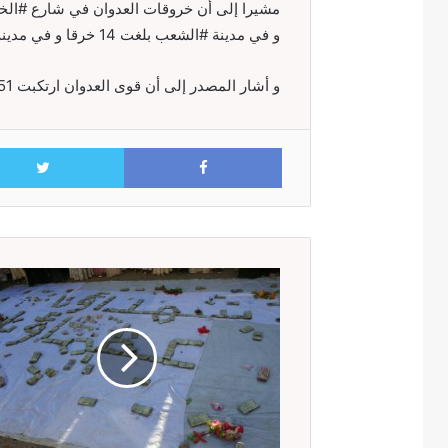
و في مدينة #الشعب بلغت 14 خرقا و في مدينة #الجبلية بلغت 27 خرقا
و أشار المصدر إلى أن قوى العدوان ارتكبت 51 خرقا في مدينة #الدريهمي و #حيس و #الفازة و #الجاح
Facebook