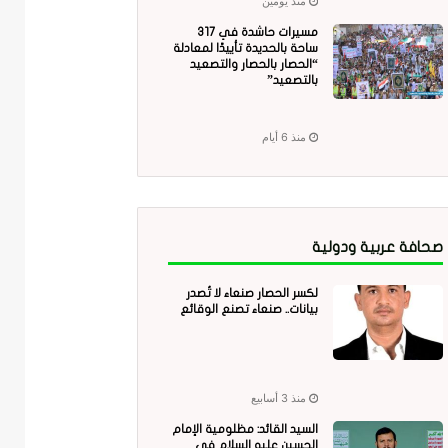
منذ يومين
مسيرات حاشدة في 317
ساحة بالحديدة تأييدًا لمعادلة
“الحصار بالحصار والتصعيد
بالتصعيد”
منذ 6 أيام
صحافة عربية ودولية
لكسر الحصار صنعاء لا تُصدر
بيانات.. صنعاء تصنع الوقائع
منذ 3 أسابيع
السيد القائد: مظلومية الإمام
الحسين عليه السلام في