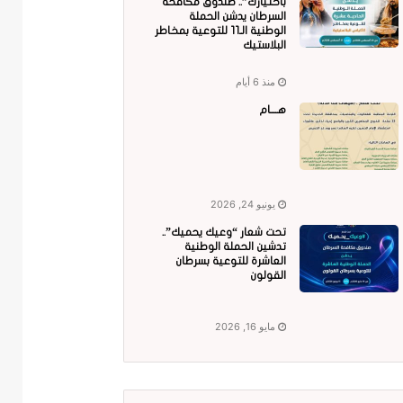
باختيارك”.. صندوق مكافحة
السرطان يدشن الحملة
الوطنية الـ11 للتوعية بمخاطر
البلاستيك
منذ 6 أيام
هــــام
يونيو 24, 2026
تحت شعار “وعيك يحميك”..
تدشين الحملة الوطنية
العاشرة للتوعية بسرطان
القولون
مايو 16, 2026