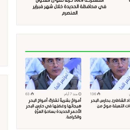
المشتركة 5629 خرقاً لقوى العدوان
في محافظة الحديدة خلال شهر فبراير
المنصرم
136
منذ 7 أيام
63
د الشاطئ..بحارس البحر
أمواجٌ بشريةٌ تشاركُ أمواجَ البحرِ
ات التعبئة موجٌ من
هيجانَها وغضبَها في حارسِ البحرِ
الأحمرِ الحديدة بساحةِ العزّةِ
والكرامة.