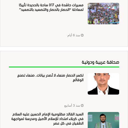
مسيرات حاشدة في 317 ساحة بالحديدة تأييدًا
لمعادلة “الحصار بالحصار والتصعيد بالتصعيد”
منذ 6 أيام
صحافة عربية ودولية
لكسر الحصار صنعاء لا تُصدر بيانات.. صنعاء تصنع
الوقائع
منذ 3 أسابيع
السيد القائد: مظلومية الإمام الحسين عليه السلام
في كربلاء امتداد للإسلام الأصيل ومدرسة لمواجهة
الطغيان في كل عصر