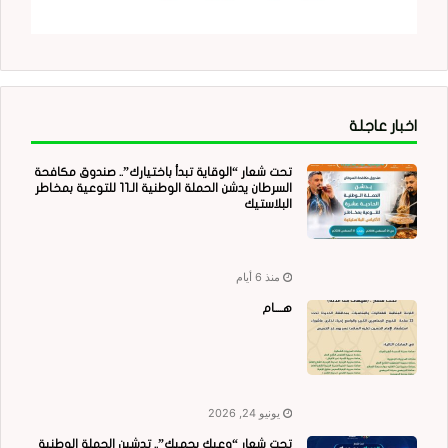
اخبار عاجلة
تحت شعار “الوقاية تبدأ باختيارك”.. صندوق مكافحة
السرطان يدشن الحملة الوطنية الـ11 للتوعية بمخاطر
البلاستيك
منذ 6 أيام
هــــام
يونيو 24, 2026
تحت شعار “وعيك يحميك”.. تدشين الحملة الوطنية