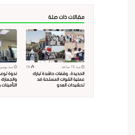
مقالات ذات صلة
منذ 15 ساعة
19
منذ يومين
الحديدة.. وقفات حاشدة تبارك
ندوة توعو
عملية القوات المسلحة ضد
والجمارك 
تحشيدات العدو
التأمينات