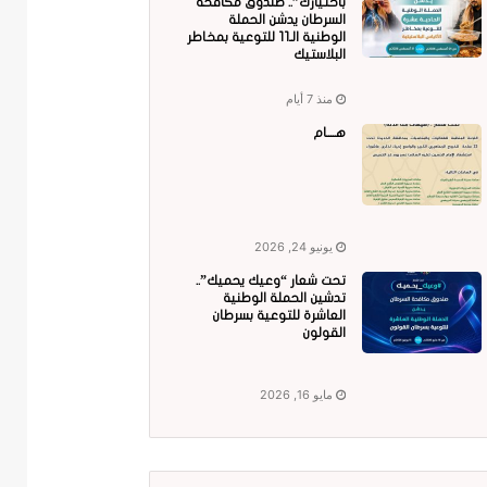
باختيارك”.. صندوق مكافحة
السرطان يدشن الحملة
الوطنية الـ11 للتوعية بمخاطر
البلاستيك
منذ 7 أيام
هــــام
يونيو 24, 2026
تحت شعار “وعيك يحميك”..
تدشين الحملة الوطنية
العاشرة للتوعية بسرطان
القولون
مايو 16, 2026