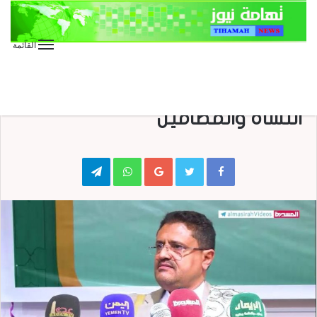
القائمة
أبرز الصور
الصور
المقالات
كتابات
الصرخة مشروع تحرر وجهاد –
النشأة والمضامين
Telegram
WhatsApp
Google+