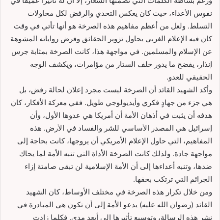
ورغم بساطة الكلمات التي تضمنها الشعار، إلا أن له تأثيرًا عميقًا في
نفوس الأعداء، حيث كان يعكس التحدي والرفض لكل محاولات
التسلط. ولعل من أعظم مفاهيم هذه الصرخة هو أنها تأتي في وقت
كان فيه الإعلام الغربي يحاول تزوير الحقائق وفرض رواياته المشوهة
عن الإسلام والمسلمين. في مواجهة هذا، كانت الصرخة بمثابة جرس
إنذار، يفضح ما يدور خلف الستار من مؤامرات، ويكشف الوجه
الحقيقي للعدو.
وأكد الشهيد القائد أن الصرخة ليست مجرد إعلان لحالة رفض، بل
هي جزء من جهادٍ فكري وأيديولوجي طويل. ففي معركة الأفكار، كان
هدفه أن يثبت في أذهان الأمة أن أمريكا هي عدوها الأول، وأن
إسرائيل هي المصدر الأساسي للشر والفساد في الأرض. هذه
المفاهيم، التي حاول الإعلام الأمريكي أن يروجها، كانت بحاجة إلى
مواجهة جادة. ولذلك كانت الصرخة الأداة التي تنبه الأمة لما يحاك
ضدها، وتنبه أعداءها إلى أن الأمة الإسلامية لن تبقى صامتة إزاء
الجرائم التي ترتكب بحقها.
ومن خلال تكرار هذه الصرخة في مختلف الأوساط، كان الشهيد
القائد (رضوان الله عليه) يدعو الأمة إلى أن تكون هي المبادرة في
نشر هذه الرسالة، وتوسيع تأثيرها إلى أبعد مدى. فكلما زادت