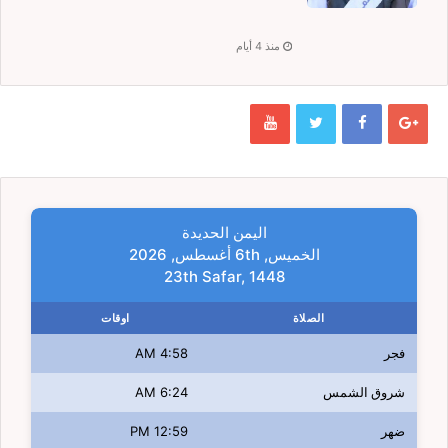
منذ 4 أيام
اليمن الحديدة
الخميس, 6th أغسطس, 2026
23th Safar, 1448
الصلاة
اوقات
فجر
4:58 AM
شروق الشمس
6:24 AM
ضهر
12:59 PM