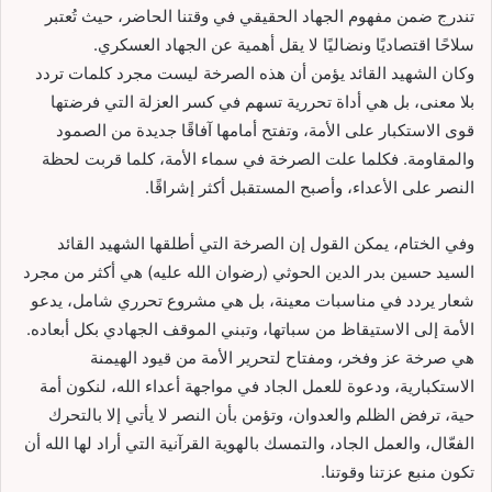
تندرج ضمن مفهوم الجهاد الحقيقي في وقتنا الحاضر، حيث تُعتبر
سلاحًا اقتصاديًا ونضاليًا لا يقل أهمية عن الجهاد العسكري.
وكان الشهيد القائد يؤمن أن هذه الصرخة ليست مجرد كلمات تردد
بلا معنى، بل هي أداة تحررية تسهم في كسر العزلة التي فرضتها
قوى الاستكبار على الأمة، وتفتح أمامها آفاقًا جديدة من الصمود
والمقاومة. فكلما علت الصرخة في سماء الأمة، كلما قربت لحظة
النصر على الأعداء، وأصبح المستقبل أكثر إشراقًا.
وفي الختام، يمكن القول إن الصرخة التي أطلقها الشهيد القائد
السيد حسين بدر الدين الحوثي (رضوان الله عليه) هي أكثر من مجرد
شعار يردد في مناسبات معينة، بل هي مشروع تحرري شامل، يدعو
الأمة إلى الاستيقاظ من سباتها، وتبني الموقف الجهادي بكل أبعاده.
هي صرخة عز وفخر، ومفتاح لتحرير الأمة من قيود الهيمنة
الاستكبارية، ودعوة للعمل الجاد في مواجهة أعداء الله، لنكون أمة
حية، ترفض الظلم والعدوان، وتؤمن بأن النصر لا يأتي إلا بالتحرك
الفعّال، والعمل الجاد، والتمسك بالهوية القرآنية التي أراد لها الله أن
تكون منبع عزتنا وقوتنا.