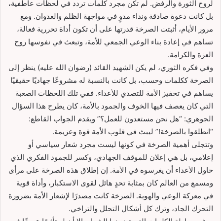
لروح الثورة والرفض. لم تكن مجرد كلمات تردد في لحظات عاطفية،
بل كانت دعوة صادقة ونداء مدوٍ في مواجهة الظلم والعدوان. ومع
مرور الأيام، أثبتت الصرخة قدرتها على أن تكون أداة تحررية فعالة،
تساهم في إعادة بناء الوعي الجمعي للأمة، وتبعث في نفوسها روح
العزة والكرامة.
وفي فكره الثوري، لم يكن الشهيد القائد (رضوان الله عليه) ينظر إلى
الصرخة ككلمات وحسب، بل كانت بالنسبة له مشروعًا جهاديًا حقيقيًا
يساهم في تحفيز الأمة للتصدي للأعداء. ففي تلك اللحظات الصعبة
التي كان يعصف فيها الخوف والجمود بالأمة، كان يطرح هذا السؤال
الجوهري: “هل نحن مستعدون للعمل؟” ويقدم الجواب القاطع:
“انطلقوا بالصرخة!” ليبث في قلوب الأمة قوة وعزيمة.
وتتجلى أهمية الصرخة في كونها ليست مجرد شعار سياسي أو
إعلامي، بل هي إعلان للموقف الجهادي، وكسر للجمود الفكري الذي
حاول الأعداء أن يغرسوه في الأمة. إن إطلاق هذه الصرخة على مرأى
ومسمع من العالم كان بمثابة تحدٍ هائل لقوى الاستكبار، وأداة قوية
في معركة الوعي والهوية. الصرخة كانت مصدرًا لإشعار الأمة بضرورة
التحرك الجاد، وترك كل أشكال التحلل والتراخي.