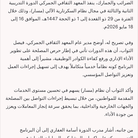
الضرائب والجمارك، ينفذ المعهد الثقافي الجمركي الدورة التدريبية
الثانية والثالثة في مجال نظام السكرتارية الآلي (مسار)، وذلك خلال
الفترة من 29 ذو القعدة إلى 1 ذو الحجة 1447هـ، الموافق 16 إلى
18 مايو 2026م.
وفي تصريح له، أوضح مدير عام المعهد الثقافي الجمركي، فيصل
الثواب، أن هذه الدورات تأتي في إطار حرص المصلحة على تطوير
الأداء الإداري ورفع كفاءة الكوادر الوظيفية، مشيراً إلى أهمية
البرنامج كونه نظاماً خدمياً متكاملاً يهدف إلى تسهيل إجراءات العمل
وتعزيز التواصل المؤسسي.
وأكد الثواب أن نظام (مسار) يسهم في تحسين مستوى الخدمات
المقدمة للمواطنين، من خلال تبسيط إجراءات التواصل بين المصلحة
والجهات الخارجية والداخلية، بما يحقق سرعة إنجاز المعاملات ويعزز
من جودة الأداء.
من جانبه، أشار مدرب الدورة أسامة العفاري إلى أن البرنامج
التدريبي يركز على إكساب المشاركين المهارات العملية في