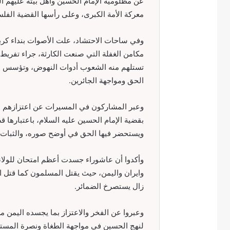
عن مظلومية الإمام الحسين وأهل بيته عليهم ا
معركة الأمة الكبرى، وعلى رأسها القضية الفلس
وفي ساحات الاحتشاد، علت الأصوات بنداء كربل
مكامن الغفلة التي صنعت الكارثة، جراء تفري
تستلهم منه الشعوب أدوات النهوض، وتؤسس عليه
الحق ومواجهة الجائرين.
وعبر المشاركون في المسيرات عن اعتزازهم بإح
بقضية الإمام الحسين عليه السلام، باعتبارها ق
ويستحضر فيها الحق في أوضح صوره، والثبات في
وأكدوا أن عاشوراء جسدت أعظم امتحان للولاء
وايران واليمن، حيث يقتل المسلمون كما قتل ا
زال يستصرخ الضمائر.
وعبروا عن الفخر والاعتزاز بما يجسده اليمن من
لنهج الحسين في مواجهة الطغاة ونصرة المستضع