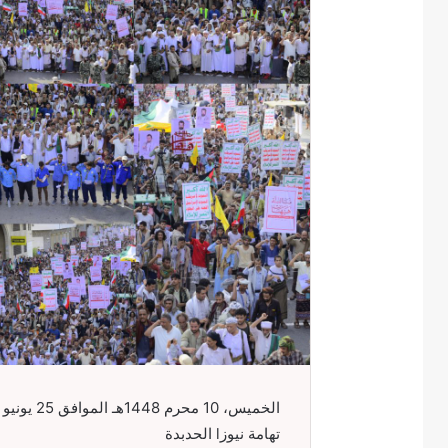
الخميس، 10 محرم 1448هـ الموافق 25 يونيو 2026
تهامة نيوزl الحدبدة