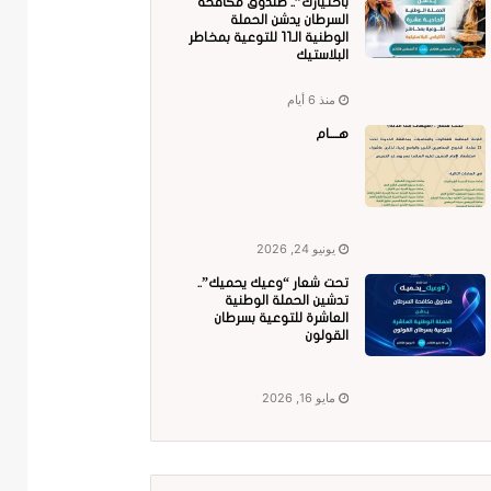
باختيارك”.. صندوق مكافحة
السرطان يدشن الحملة
الوطنية الـ11 للتوعية بمخاطر
البلاستيك
منذ 6 أيام
هــــام
يونيو 24, 2026
تحت شعار “وعيك يحميك”..
تدشين الحملة الوطنية
العاشرة للتوعية بسرطان
القولون
مايو 16, 2026