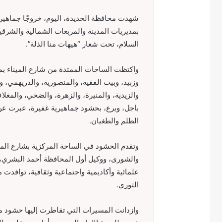
بمديريات المدينة والمربعات الشمالية والشرقية
السلام، تحت شعار “هيهات منا الذلة”.
واكتظت الساحات الممتدة من شارع الميناء بمد
وزبيد، وبيت الفقيه، والمنصورية، والدريهمي، 
والزيدية، والمنيرة، والزهرة، والضحي، والمغل
باجل، وبرع، بحشود جماهيرية غفيرة، عبرت عن 
الظلم والطغيان.
وتقدم الحشود في الساحة المركزية بشارع الم
والشورى، ووكيل أول المحافظة أحمد البشري، 
علمائية وأكاديمية واجتماعية وثقافية، توافدت
الثوري.
وازدانت المسيرات التي تقاطرت إليها حشود من