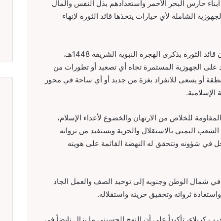
بناء حارس البحر الأحمر واستعدادهم بذل النفس والمال
جهوزية الشاملة لأي خيارات يتخذها قائد الثورة لإنهاء
وأعلنوا التأييد الكامل والمطلق لما جاء في بيان قائد الثورة بذكرى الهجرة النبوية الشريفة 1448هـ،
يد على الجهوزية المستمرة تجاه أي تصعيد أو تطورات من
نطقة أو يسعى للانفراد بغزة من جديد أو أي ساحة في محور
الإسلامية.
مقاومة للخلاص من الارتهان والخضوع لأعداء الإسلام،
 الشعب اليمني بالاستقلال والحرية ويستفيد من ثرواته
ل في شؤونه وتتحقق له النهضة القائمة على هويته
في شمال الوطن وجنوبه إلى توحيد الصف والعمل الجاد
استعادة ثرواته وتحقيق حريته واستقلاله.
كربلاء، تأكيداً على أن النهج الحسيني ما يزال نابضاً في