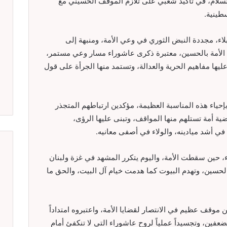
لسلام، في تأكيد شعبي على تلازم الموقف الحسيني مع
طينية.
اء، مجددة النبض الثوري في وعي الأمة، ومنبهة إلى
ط الأمة بالحسين، معتبرة ذكرى عاشوراء مسار وعي مستمر،
ا مفاهيم الحرية والعدالة، وتستمد منها الجرأة على قول
ياء هذه المناسبة العظيمة، مؤكدين ارتباطهم المتجذر
ضية أمة تستلهم منها المواقف، وتبنى عليها الرؤى،
 أشد ميادينه، والولاء في أصفى معانيه.
، حين سقطت الأمة، واليوم يتكرر المشهد في غزة ولبنان
لحسين، وتهدم البيوت كما هدمت خيام آل البيت، والحق ما
 موقف عظيم في الانتصار لقضايا الأمة، واعتبروه امتداداً
فين، وتجسيداً عملياً لروح عاشوراء التي لا تنكفئ أمام